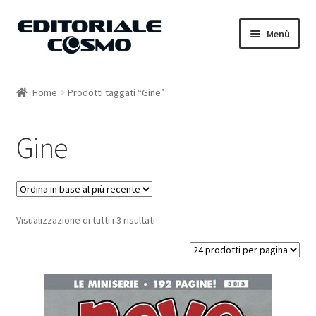
Vai
Vai
Menù
alla
al
navigazione
contenuto
Home
Home
Prodotti taggati “Gine”
Catalogo
Gine
Carrello
Il mio account
Visualizzazione di tutti i 3 risultati