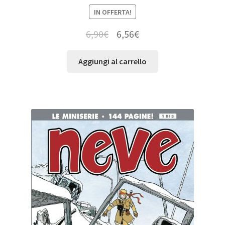
IN OFFERTA!
6,90
€
6,56
€
Aggiungi al carrello