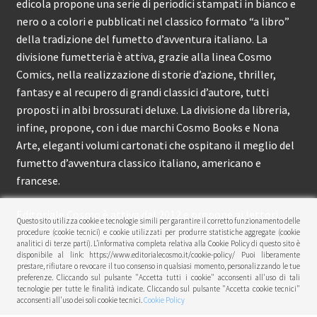
edicola propone una serie di periodici stampati in bianco e
nero o a colori e pubblicati nel classico formato “a libro”
della tradizione del fumetto d’avventura italiano. La
divisione fumetteria è attiva, grazie alla linea Cosmo
Comics, nella realizzazione di storie d’azione, thriller,
fantasy e al recupero di grandi classici d’autore, tutti
proposti in albi brossurati deluxe. La divisione da libreria,
infine, propone, con i due marchi Cosmo Books e Nona
Arte, eleganti volumi cartonati che ospitano il meglio del
fumetto d’avventura classico italiano, americano e
francese.
Editoriale Cosmo è attiva dal 2012 e propone ai lettori
Questo sito utilizza cookie e tecnologie simili per garantire il corretto funzionamento delle
circa 150 pubblicazioni l’anno.
procedure (cookie tecnici) e cookie utilizzati per produrre statistiche aggregate (cookie
analitici di terze parti). L’informativa completa relativa alla Cookie Policy di questo sito è
disponibile al link: https://www.editorialecosmo.it/cookie-policy/ Puoi liberamente
© Editoriale Cosmo 2026
prestare, rifiutare o revocare il tuo consenso in qualsiasi momento, personalizzando le tue
preferenze. Cliccando sul pulsante "Accetta tutti i cookie" acconsenti all'uso di tali
Privacy Policy
tecnologie per tutte le finalità indicate. Cliccando sul pulsante "Accetta cookie tecnici"
acconsenti all'uso dei soli cookie tecnici.
Cookie Policy