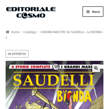
Vai
Vai
Menù
alla
al
navigazione
contenuto
Home
Home
Catalogo
I GRANDI MAESTRI 34: SAUDELLI – LA BIONDA
1
Catalogo
Carrello
IN OFFERTA!
Il mio account