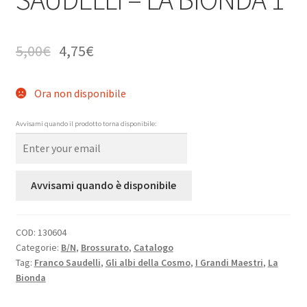
5,00
€
4,75
€
Ora non disponibile
Avvisami quando il prodotto torna disponibile:
Avvisami quando è disponibile
COD:
130604
Categorie:
B/N
,
Brossurato
,
Catalogo
Tag:
Franco Saudelli
,
Gli albi della Cosmo
,
I Grandi Maestri
,
La
Bionda