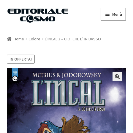
Vai
Vai
Menù
alla
al
navigazione
contenuto
Home
Home
Colore
L’INCAL 3 – CIO’ CHE E’ IN BASSO
Catalogo
IN OFFERTA!
Carrello
Il mio account