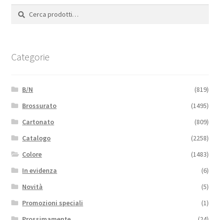
Cerca:
Cerca
Categorie
B/N
(819)
Brossurato
(1495)
Cartonato
(809)
Catalogo
(2258)
Colore
(1483)
In evidenza
(6)
Novità
(5)
Promozioni speciali
(1)
Prossimamente
(24)