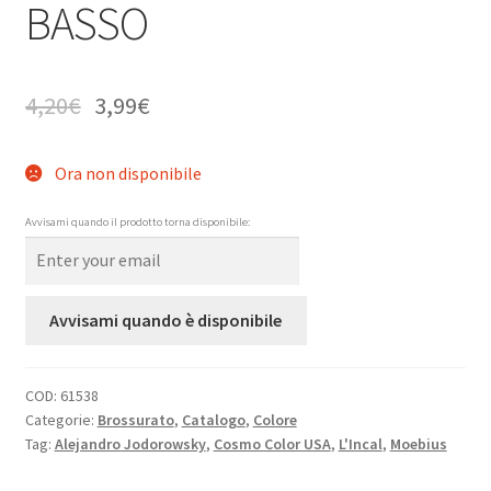
BASSO
4,20
€
3,99
€
Ora non disponibile
Avvisami quando il prodotto torna disponibile:
Avvisami quando è disponibile
COD:
61538
Categorie:
Brossurato
,
Catalogo
,
Colore
Tag:
Alejandro Jodorowsky
,
Cosmo Color USA
,
L'Incal
,
Moebius