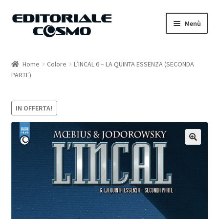
Vai
Vai
Menù
alla
al
navigazione
contenuto
Home
Home
Colore
L’INCAL 6 – LA QUINTA ESSENZA (SECONDA
PARTE)
Catalogo
Carrello
IN OFFERTA!
Il mio account