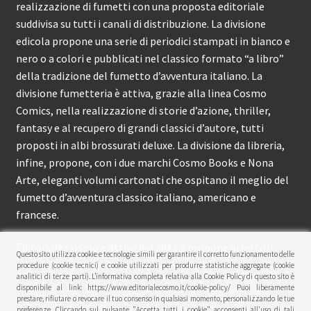
realizzazione di fumetti con una proposta editoriale
suddivisa su tutti i canali di distribuzione. La divisione
edicola propone una serie di periodici stampati in bianco e
nero o a colori e pubblicati nel classico formato “a libro”
della tradizione del fumetto d’avventura italiano. La
divisione fumetteria è attiva, grazie alla linea Cosmo
Comics, nella realizzazione di storie d’azione, thriller,
fantasy e al recupero di grandi classici d’autore, tutti
proposti in albi brossurati deluxe. La divisione da libreria,
infine, propone, con i due marchi Cosmo Books e Nona
Arte, eleganti volumi cartonati che ospitano il meglio del
fumetto d’avventura classico italiano, americano e
francese.
Editoriale Cosmo è attiva dal 2012 e propone ai lettori
Questo sito utilizza cookie e tecnologie simili per garantire il corretto funzionamento delle
circa 150 pubblicazioni l’anno.
procedure (cookie tecnici) e cookie utilizzati per produrre statistiche aggregate (cookie
analitici di terze parti). L’informativa completa relativa alla Cookie Policy di questo sito è
disponibile al link: https://www.editorialecosmo.it/cookie-policy/ Puoi liberamente
© Editoriale Cosmo 2026
prestare, rifiutare o revocare il tuo consenso in qualsiasi momento, personalizzando le tue
preferenze. Cliccando sul pulsante "Accetta tutti i cookie" acconsenti all'uso di tali