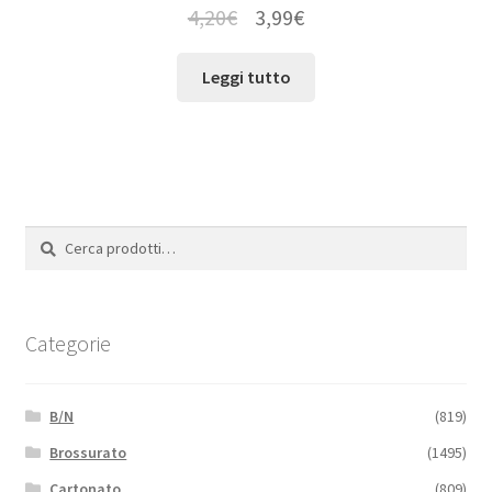
4,20
€
3,99
€
Leggi tutto
Cerca:
Cerca
Categorie
B/N
(819)
Brossurato
(1495)
Cartonato
(809)