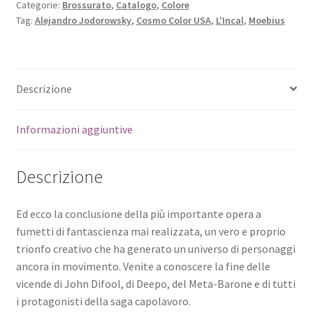
Categorie:
Brossurato
,
Catalogo
,
Colore
Tag:
Alejandro Jodorowsky
,
Cosmo Color USA
,
L'Incal
,
Moebius
Descrizione
Informazioni aggiuntive
Descrizione
Ed ecco la conclusione della più importante opera a
fumetti di fantascienza mai realizzata, un vero e proprio
trionfo creativo che ha generato un universo di personaggi
ancora in movimento. Venite a conoscere la fine delle
vicende di John Difool, di Deepo, del Meta-Barone e di tutti
i protagonisti della saga capolavoro.