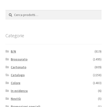
Cerca:
Cerca
Categorie
B/N
(819)
Brossurato
(1495)
Cartonato
(809)
Catalogo
(2258)
Colore
(1483)
In evidenza
(6)
Novità
(5)
Promozioni speciali
(1)