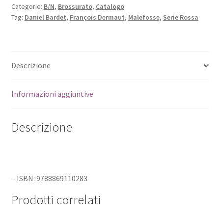
Categorie:
B/N
,
Brossurato
,
Catalogo
Tag:
Daniel Bardet
,
François Dermaut
,
Malefosse
,
Serie Rossa
Descrizione
Informazioni aggiuntive
Descrizione
– ISBN: 9788869110283
Prodotti correlati