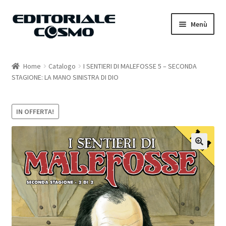
Vai
Vai
Menù
alla
al
navigazione
contenuto
Home
Home
Catalogo
I SENTIERI DI MALEFOSSE 5 – SECONDA
STAGIONE: LA MANO SINISTRA DI DIO
Catalogo
Carrello
IN OFFERTA!
Il mio account