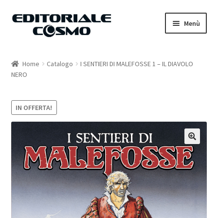
Vai
Vai
Menù
alla
al
navigazione
contenuto
Home
Home
Catalogo
I SENTIERI DI MALEFOSSE 1 – IL DIAVOLO
NERO
Catalogo
Carrello
IN OFFERTA!
Il mio account