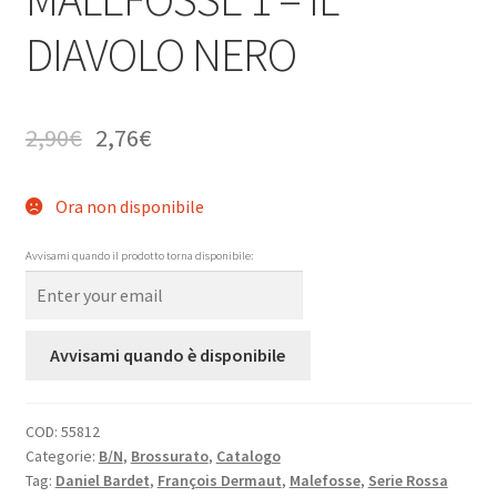
DIAVOLO NERO
2,90
€
2,76
€
Ora non disponibile
Avvisami quando il prodotto torna disponibile:
Avvisami quando è disponibile
COD:
55812
Categorie:
B/N
,
Brossurato
,
Catalogo
Tag:
Daniel Bardet
,
François Dermaut
,
Malefosse
,
Serie Rossa