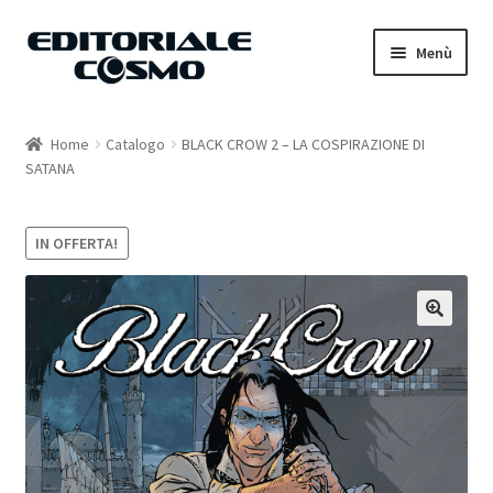
Vai
Vai
Menù
alla
al
navigazione
contenuto
Home
Home
Catalogo
BLACK CROW 2 – LA COSPIRAZIONE DI
SATANA
Catalogo
Carrello
IN OFFERTA!
Il mio account