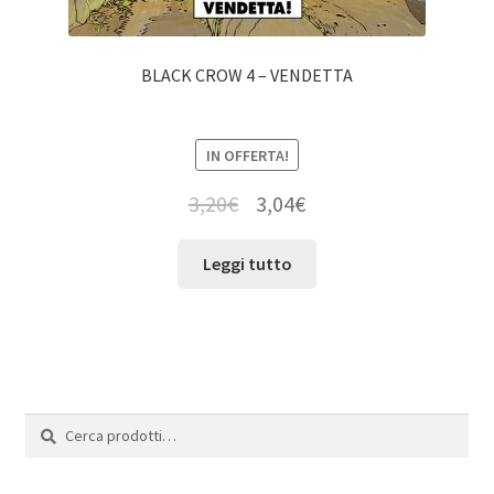
BLACK CROW 4 – VENDETTA
IN OFFERTA!
3,20
€
3,04
€
Leggi tutto
Cerca:
Cerca