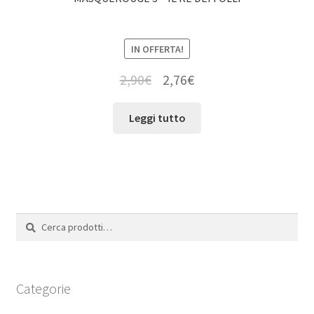
IN OFFERTA!
2,90
€
2,76
€
Leggi tutto
Cerca:
Cerca
Categorie