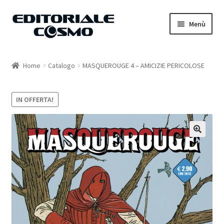
Vai
Vai
Menù
alla
al
navigazione
contenuto
Home
Home
Catalogo
MASQUEROUGE 4 – AMICIZIE PERICOLOSE
Catalogo
IN OFFERTA!
Carrello
Il mio account