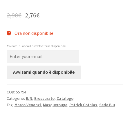
2,90
€
2,76
€
Ora non disponibile
Avvisami quando il prodotto torna disponibile:
Avvisami quando è disponibile
COD:
55794
Categorie:
B/N
,
Brossurato
,
Catalogo
Tag:
Marco Venanzi
,
Masquerouge
,
Patrick Cothias
,
Serie Blu