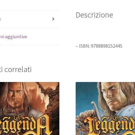
Descrizione
e
ni aggiuntive
– ISBN: 9788898152445
i correlati