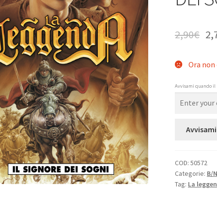
2,90
€
2,
Ora non 
Avvisami quando il 
Avvisami
COD:
50572
Categorie:
B/
Tag:
La legge