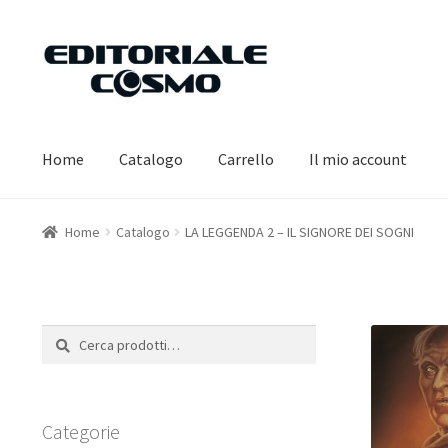
Vai
Vai
alla
al
navigazione
contenuto
Home
Catalogo
Carrello
Il mio account
Home
Catalogo
LA LEGGENDA 2 – IL SIGNORE DEI SOGNI
Cerca:
Cerca
Categorie