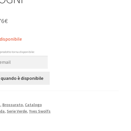
76
€
disponibile
prodotto torna disponibile:
 quando è disponibile
N
,
Brossurato
,
Catalogo
nda
,
Serie Verde
,
Yves Swolfs