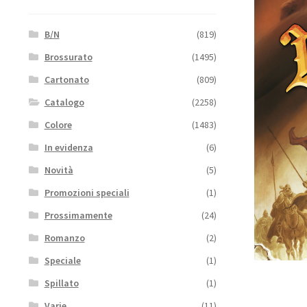
B/N
(819)
Brossurato
(1495)
Cartonato
(809)
Catalogo
(2258)
Colore
(1483)
In evidenza
(6)
Novità
(5)
Promozioni speciali
(1)
Prossimamente
(24)
Romanzo
(2)
Speciale
(1)
Spillato
(1)
Varie
(11)