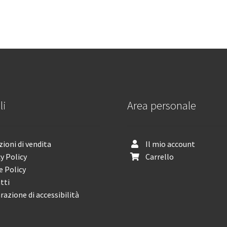
li
Area personale
ioni di vendita
Il mio account
y Policy
Carrello
e Policy
tti
razione di accessibilità