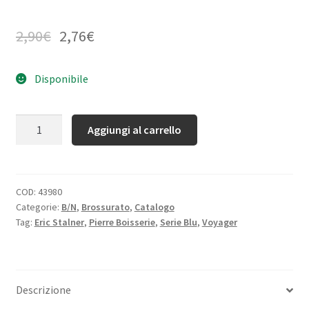
2,90
€
2,76
€
Disponibile
Quantità
Aggiungi al carrello
COD:
43980
Categorie:
B/N
,
Brossurato
,
Catalogo
Tag:
Eric Stalner
,
Pierre Boisserie
,
Serie Blu
,
Voyager
Descrizione