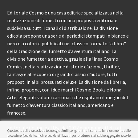
Editoriale Cosmo è una casa editrice specializzata nella
realizzazione di fumetti con una proposta editoriale
suddivisa su tutti i canali di distribuzione. La divisione
edicola propone una serie di periodici stampati in bianco e
nero o a colori e pubblicati nel classico formato “a libro”
della tradizione del fumetto d’avventura italiano. La
divisione fumetteria è attiva, grazie alla linea Cosmo
Comics, nella realizzazione di storie d’azione, thriller,
fantasy e al recupero di grandi classici d’autore, tutti
proposti in albi brossurati deluxe. La divisione da libreria,
infine, propone, con i due marchi Cosmo Books e Nona
Arte, eleganti volumi cartonati che ospitano il meglio del
fumetto d’avventura classico italiano, americano e
francese.
Editoriale Cosmo è attiva dal 2012 e propone ai lettori
Questo sito utilizza cookie e tecnologie simili per garantire il corretto funzionamento delle
circa 150 pubblicazioni l’anno.
procedure (cookie tecnici) e cookie utilizzati per produrre statistiche aggregate (cookie