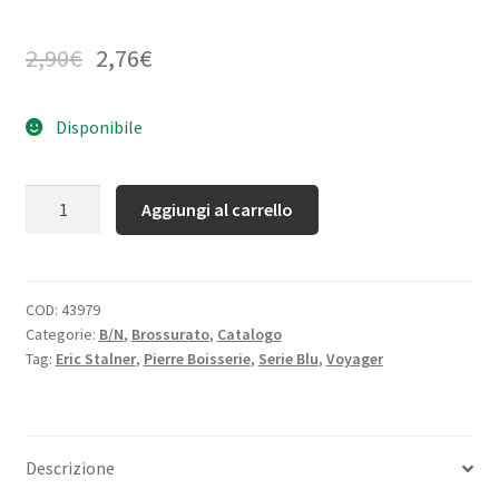
2,90
€
2,76
€
Disponibile
Quantità
Aggiungi al carrello
COD:
43979
Categorie:
B/N
,
Brossurato
,
Catalogo
Tag:
Eric Stalner
,
Pierre Boisserie
,
Serie Blu
,
Voyager
Descrizione