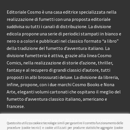
Editoriale Cosmo è una casa editrice specializzata nella
realizzazione di fumetti con una proposta editoriale
suddivisa su tutti i canali di distribuzione. La divisione
edicola propone una serie di periodici stampati in bianco e
nero o a colori e pubblicati nel classico formato “a libro”
della tradizione del fumetto d’avventura italiano. La
divisione fumetteria è attiva, grazie alla linea Cosmo
Comics, nella realizzazione di storie d’azione, thriller,
fantasy e al recupero di grandi classici d’autore, tutti
proposti in albi brossurati deluxe. La divisione da libreria,
infine, propone, con i due marchi Cosmo Books e Nona
Arte, eleganti volumi cartonati che ospitano il meglio del
fumetto d’avventura classico italiano, americano e
francese.
Editoriale Cosmo è attiva dal 2012 e propone ai lettori
Questo sito utilizza cookie e tecnologie simili per garantire il corretto funzionamento delle
circa 150 pubblicazioni l’anno.
procedure (cookie tecnici) e cookie utilizzati per produrre statistiche aggregate (cookie