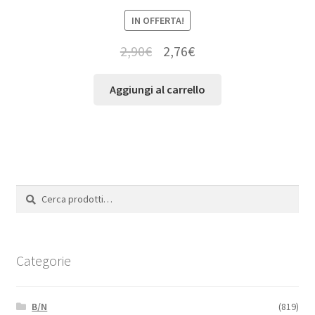
IN OFFERTA!
2,90
€
2,76
€
Aggiungi al carrello
Cerca:
Cerca
Categorie
B/N
(819)