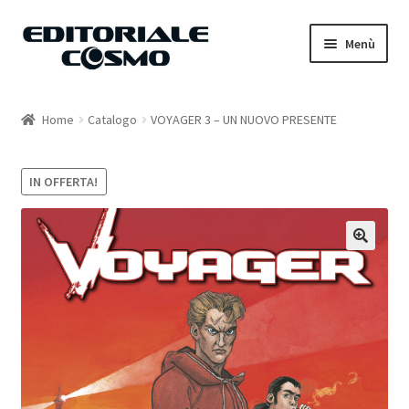
Vai
Vai
Menù
alla
al
navigazione
contenuto
Home
Home
Catalogo
VOYAGER 3 – UN NUOVO PRESENTE
Catalogo
IN OFFERTA!
Carrello
Il mio account