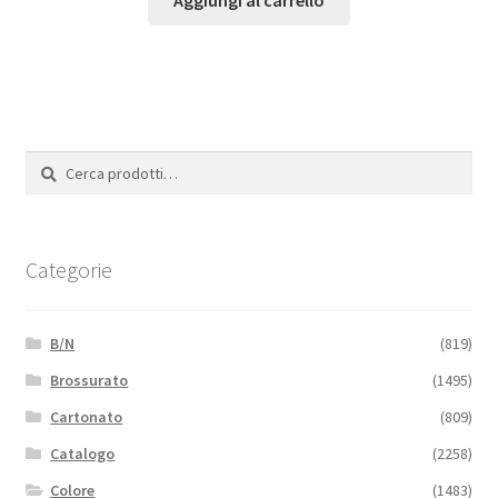
Cerca:
Cerca
Categorie
B/N
(819)
Brossurato
(1495)
Cartonato
(809)
Catalogo
(2258)
Colore
(1483)