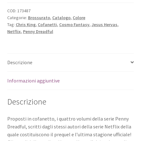
COD:
173487
Categorie:
Brossurato
,
Catalogo
,
Colore
Tag:
Chris King
,
Cofanetti
,
Cosmo Fantasy
,
Jesus Hervas
,
Netflix
,
Penny Dreadful
Descrizione
Informazioni aggiuntive
Descrizione
Proposti in cofanetto, i quattro volumi della serie Penny
Dreadful, scritti dagli stessi autori della serie Netflix della
quale costituiscono il prequel e l’ultima stagione ufficiale!