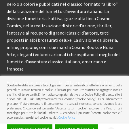
nero o a colori e pubblicati nel classico formato “a libro”
della tradizione del fumetto d’avventura italiano. La
divisione fumetteria è attiva, grazie alla linea Cosmo
Comics, nella realizzazione di storie d’azione, thriller,
fantasy e al recupero di grandi classici d’autore, tutti
proposti in albi brossurati deluxe. La divisione da libreria,
infine, propone, con i due marchi Cosmo Books e Nona
Arte, eleganti volumi cartonati che ospitano il meglio del
fumetto d’avventura classico italiano, americano e
francese.
Editoriale Cosmo è attiva dal 2012 e propone ai lettori
Questo sito utilizza cookie e tecnologie simili per garantire il corretto funzionamento delle
circa 150 pubblicazioni l’anno.
procedure (cookie tecnici) e cookie utilizzati per produrre statistiche aggregate (cookie
analitici di terze parti). L’informativa completa relativa alla Cookie Policy di questo sito è
disponibile al link: https://www.editorialecosmo.it/cookie-policy/ Puoi liberamente
© Editoriale Cosmo 2026
prestare, rifiutare o revocare il tuo consenso in qualsiasi momento, personalizzando le tue
preferenze. Cliccando sul pulsante "Accetta tutti i cookie" acconsenti all'uso di tali
Privacy Policy
tecnologie per tutte le finalità indicate. Cliccando sul pulsante "Accetta cookie tecnici"
acconsenti all'uso dei soli cookie tecnici.
Cookie Policy