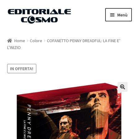
Vai
Vai
Menù
alla
al
navigazione
contenuto
Home
Home
Colore
COFANETTO PENNY DREADFUL: LA FINE E’
L’INIZIO
Catalogo
Carrello
IN OFFERTA!
Il mio account