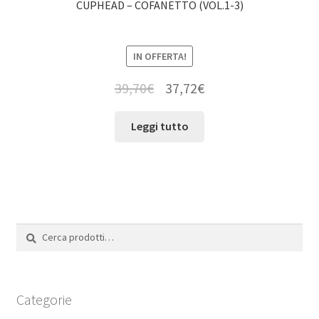
CUPHEAD – COFANETTO (VOL.1-3)
IN OFFERTA!
39,70
€
37,72
€
Leggi tutto
Cerca:
Cerca
Categorie