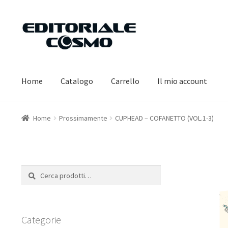
Vai
Vai
alla
al
navigazione
contenuto
Home
Catalogo
Carrello
Il mio account
Home
Prossimamente
CUPHEAD – COFANETTO (VOL.1-3)
Cerca:
Cerca
Categorie