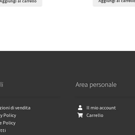
Aggiungi al carrell
Aggiungi al carrello
li
Area personale
ioni di vendita
Il mio account
y Policy
Carrello
e Policy
tti