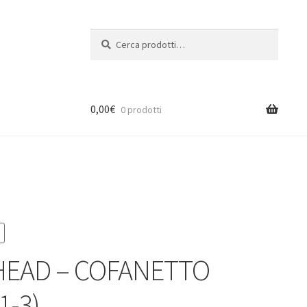
Cerca:
Cerca
0,00
€
0 prodotti
EAD – COFANETTO
1-3)