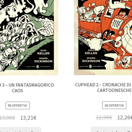
CUPHEAD 2 – CRONACHE DI
 3 – UN FANTASMAGORICO
CARTOONESCHE
CAOS
IN OFFERTA!
IN OFFERTA!
12,90
€
12,26
13,90
€
13,21
€