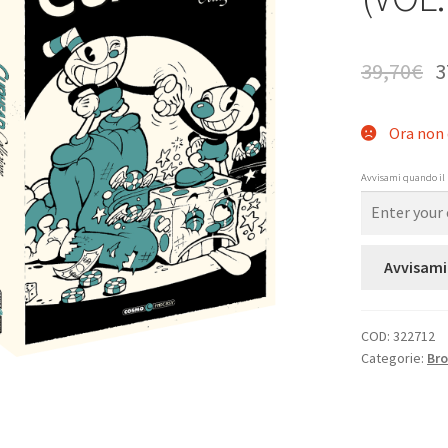
39,70
€
3
Ora non 
Avvisami quando il 
Avvisami
COD:
322712
Categorie:
Bro