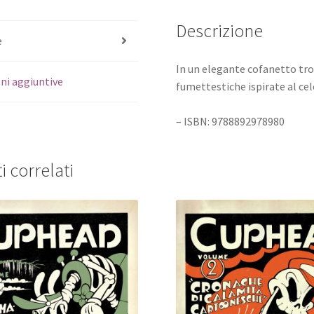
Descrizione
e
In un elegante cofanetto trov
ni aggiuntive
fumettestiche ispirate al ce
– ISBN: 9788892978980
i correlati