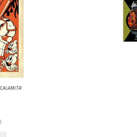
 CALAMITA’
€