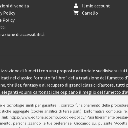
ioni di vendita
Il mio account
y Policy
Carrello
e Policy
tti
razione di accessibilità
izzazione di fumetti con una proposta editoriale suddivisa su tutti 
licati nel classico formato “a libro” della tradizione del fumetto d
, thriller, fantasy e al recupero di grandi classici d’autore, tutti p
eleganti volumi cartonati che ospitano il meglio del fumetto d’av
e e tecnologie simili per garantire il corretto funzionamento delle procedur
 150 pubblicazioni l’anno.
tistiche aggregate (cookie analitici di terze parti). L’informativa completa re
l link: https://www.editorialecosmo.it/cookie-policy/ Puoi liberamente prestare,
ento, personalizzando le tue preferenze. Cliccando sul pulsante "Accetta 