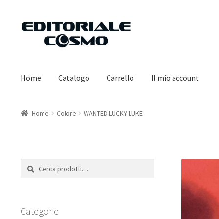
Vai
Vai
alla
al
navigazione
contenuto
Home
Catalogo
Carrello
Il mio account
Home
Colore
WANTED LUCKY LUKE
Cerca:
Cerca
Categorie