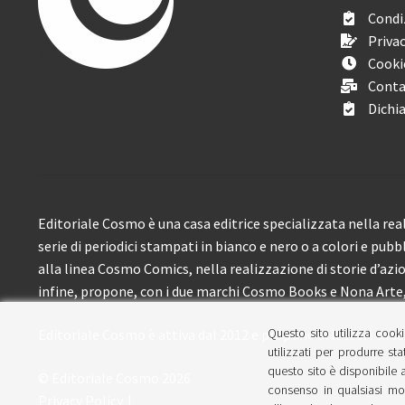
Condiz
Privac
Cooki
Conta
Dichia
Editoriale Cosmo è una casa editrice specializzata nella real
serie di periodici stampati in bianco e nero o a colori e pubb
alla linea Cosmo Comics, nella realizzazione di storie d’azione
infine, propone, con i due marchi Cosmo Books e Nona Arte, 
Questo sito utilizza cooki
Editoriale Cosmo è attiva dal 2012 e propone ai lettori circa
utilizzati per produrre sta
questo sito è disponibile a
© Editoriale Cosmo 2026
consenso in qualsiasi mom
Privacy Policy