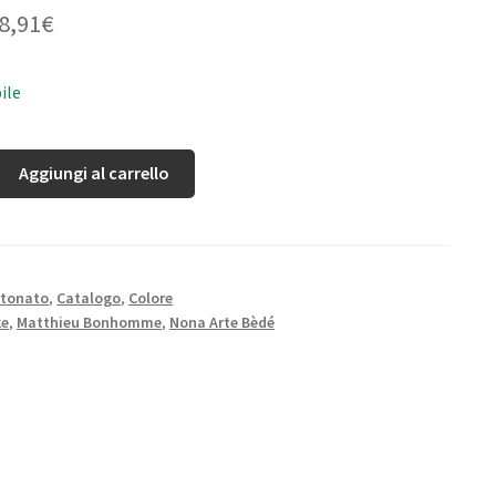
8,91
€
ile
Aggiungi al carrello
rtonato
,
Catalogo
,
Colore
ke
,
Matthieu Bonhomme
,
Nona Arte Bèdé