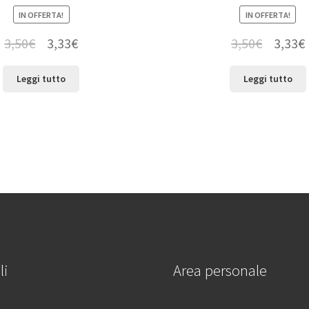
IN OFFERTA!
IN OFFERTA!
3,50
€
3,33
€
3,50
€
3,33
€
Leggi tutto
Leggi tutto
li
Area personale