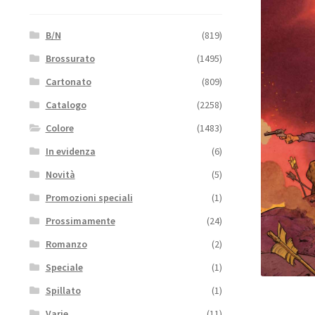
B/N
(819)
Brossurato
(1495)
Cartonato
(809)
Catalogo
(2258)
Colore
(1483)
In evidenza
(6)
Novità
(5)
Promozioni speciali
(1)
Prossimamente
(24)
Romanzo
(2)
Speciale
(1)
Spillato
(1)
Varie
(11)