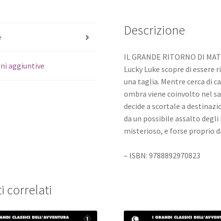
Descrizione
e
IL GRANDE RITORNO DI MA
ni aggiuntive
Lucky Luke scopre di essere r
una taglia. Mentre cerca di ca
ombra viene coinvolto nel sal
decide a scortale a destinazi
da un possibile assalto degl
misterioso, e forse proprio
– ISBN: 9788892970823
i correlati