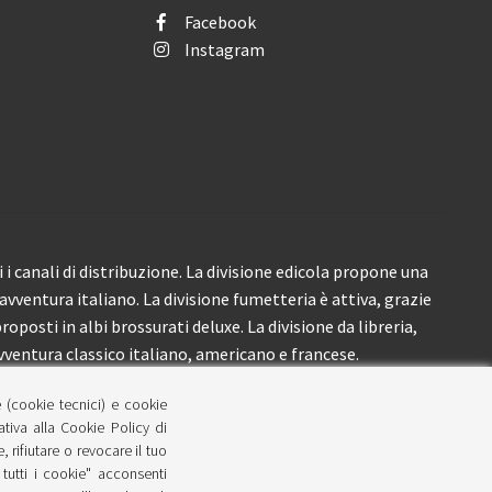
Facebook
Instagram
i canali di distribuzione. La divisione edicola propone una
’avventura italiano. La divisione fumetteria è attiva, grazie
roposti in albi brossurati deluxe. La divisione da libreria,
ventura classico italiano, americano e francese.
e (cookie tecnici) e cookie
lativa alla Cookie Policy di
 rifiutare o revocare il tuo
tutti i cookie" acconsenti