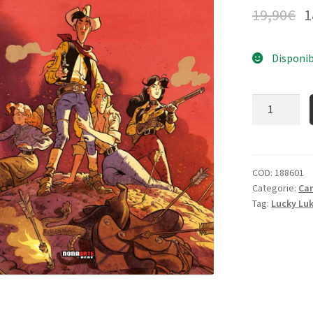
19,90
€
1
Disponib
Quantità
COD:
188601
Categorie:
Ca
Tag:
Lucky Lu