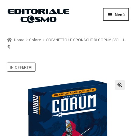
Vai
Vai
Menù
alla
al
navigazione
contenuto
Home
Home
Colore
COFANETTO LE CRONACHE DI CORUM (VOL. 1-
4)
Catalogo
Carrello
IN OFFERTA!
Il mio account