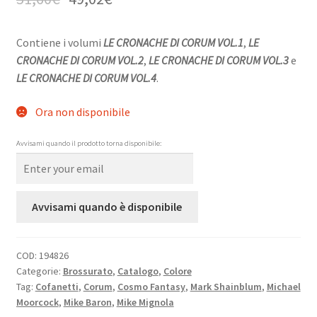
Contiene i volumi
LE CRONACHE DI CORUM VOL.1
,
LE
CRONACHE DI CORUM VOL.2
,
LE CRONACHE DI CORUM VOL.3
e
LE CRONACHE DI CORUM VOL.4
.
Ora non disponibile
Avvisami quando il prodotto torna disponibile:
Avvisami quando è disponibile
COD:
194826
Categorie:
Brossurato
,
Catalogo
,
Colore
Tag:
Cofanetti
,
Corum
,
Cosmo Fantasy
,
Mark Shainblum
,
Michael
Moorcock
,
Mike Baron
,
Mike Mignola