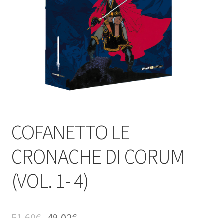
COFANETTO LE
CRONACHE DI CORUM
(VOL. 1- 4)
51,60
€
49,02
€