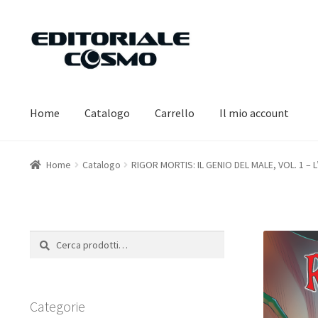
Vai
Vai
alla
al
navigazione
contenuto
Home
Catalogo
Carrello
Il mio account
Home
Catalogo
RIGOR MORTIS: IL GENIO DEL MALE, VOL. 1 – L
Cerca:
Cerca
Categorie