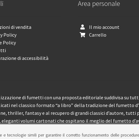
li
Area personale
ioni di vendita
Il mio account
y Policy
Carrello
e Policy
tti
razione di accessibilità
izzazione di fumetti con una proposta editoriale suddivisa su tutti 
licati nel classico formato “a libro” della tradizione del fumetto d
, thriller, fantasy e al recupero di grandi classici d’autore, tutti p
eleganti volumi cartonati che ospitano il meglio del fumetto d’av
e e tecnologie simili per garantire il corretto funzionamento delle procedur
 150 pubblicazioni l’anno.