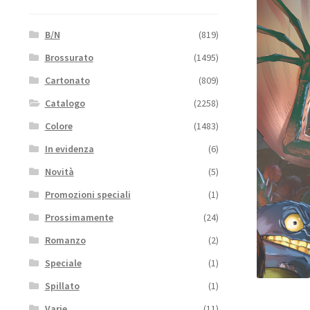
B/N
(819)
Brossurato
(1495)
Cartonato
(809)
Catalogo
(2258)
Colore
(1483)
In evidenza
(6)
Novità
(5)
Promozioni speciali
(1)
Prossimamente
(24)
Romanzo
(2)
Speciale
(1)
Spillato
(1)
Varie
(11)