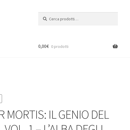
Cerca:
Cerca
0,00
€
0 prodotti
R MORTIS: IL GENIO DEL
 VOL. 1 – L’ALBA DEGLI