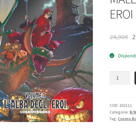
EROI
24,90
€
2
Disponib
Quantità
COD:
202111
Categorie:
B/
Tag:
Cosmo B