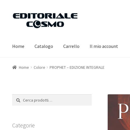
Vai
Vai
alla
al
navigazione
contenuto
Home
Catalogo
Carrello
Il mio account
Home
Colore
PROPHET – EDIZIONE INTEGRALE
Cerca:
Cerca
Categorie