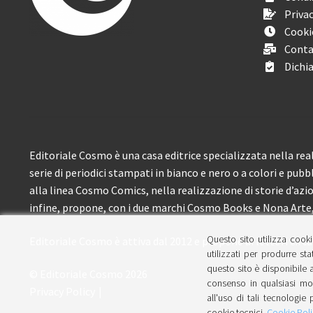
Privac
Cooki
Conta
Dichia
Editoriale Cosmo è una casa editrice specializzata nella real
serie di periodici stampati in bianco e nero o a colori e pubb
alla linea Cosmo Comics, nella realizzazione di storie d’azione
infine, propone, con i due marchi Cosmo Books e Nona Arte, 
Questo sito utilizza cooki
Editoriale Cosmo è attiva dal 2012 e propone ai lettori circa
utilizzati per produrre sta
questo sito è disponibile a
© Editoriale Cosmo 2026
consenso in qualsiasi mom
Privacy Policy
all'uso di tali tecnologie 
cookie tecnici.
Cookie Poli