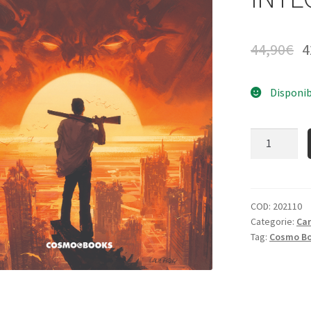
44,90
€
4
Disponib
Quantità
COD:
202110
Categorie:
Ca
Tag:
Cosmo B