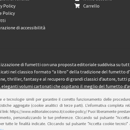
y Policy
Carrello
e Policy
tti
razione di accessibilità
izzazione di fumetti con una proposta editoriale suddivisa su tutti 
licati nel classico formato “a libro” della tradizione del fumetto d
, thriller, fantasy e al recupero di grandi classici d’autore, tutti p
eleganti volumi cartonati che ospitano il meglio del fumetto d’av
e e tecnologie simili per garantire il corretto funzionamento delle procedur
 150 pubblicazioni l’anno.
tistiche aggregate (cookie analitici di terze parti). L’informativa completa re
l link: https://www.editorialecosmo.it/cookie-policy/ Puoi liberamente prestare,
ento, personalizzando le tue preferenze. Cliccando sul pulsante "Accetta 
per tutte le finalità indicate. Cliccando sul pulsante "Accetta cookie tecnici"
cy