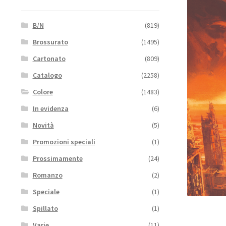
B/N
(819)
Brossurato
(1495)
Cartonato
(809)
Catalogo
(2258)
Colore
(1483)
In evidenza
(6)
Novità
(5)
Promozioni speciali
(1)
Prossimamente
(24)
Romanzo
(2)
Speciale
(1)
Spillato
(1)
Varie
(11)