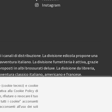
Instagram
i canali di distribuzione. La divisione edicola propone una
’avventura italiano. La divisione fumetteria è attiva, grazie
roposti in albi brossurati deluxe. La divisione da libreria,
ventura classico italiano, americano e francese.
e (cookie tecnici) e cookie
lativa alla Cookie Policy di
 rifiutare o revocare il tuo
tutti i cookie" acconsenti
 acconsenti all'uso dei soli