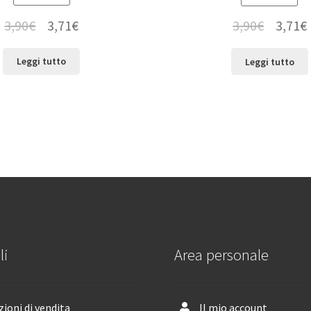
3,90
€
3,71
€
3,90
€
3,71
€
Leggi tutto
Leggi tutto
li
Area personale
ioni di vendita
Il mio account