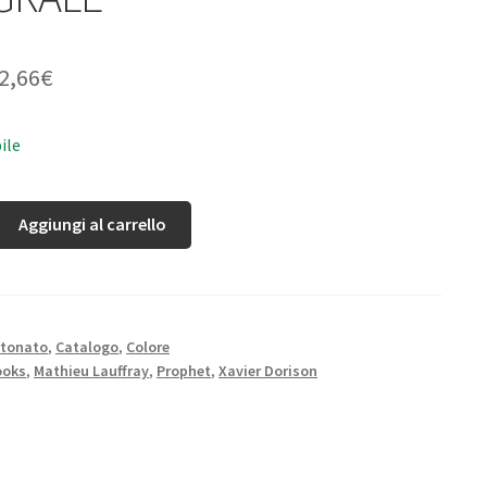
2,66
€
ile
Aggiungi al carrello
rtonato
,
Catalogo
,
Colore
ooks
,
Mathieu Lauffray
,
Prophet
,
Xavier Dorison