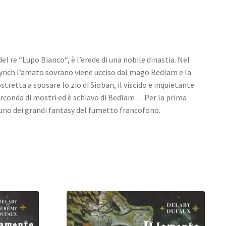
del re “Lupo Bianco“, è l’erede di una nobile dinastia. Nel
 Lynch l’amato sovrano viene ucciso dal mago Bedlam e la
retta a sposare lo zio di Sioban, il viscido e inquietante
rconda di mostri ed è schiavo di Bedlam… Per la prima
uno dei grandi fantasy del fumetto francofono.