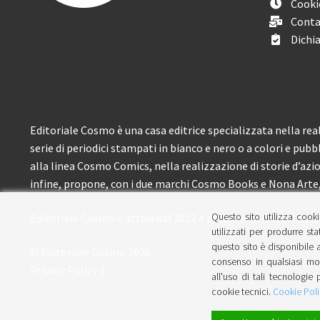
Cooki
Conta
Dichia
Editoriale Cosmo è una casa editrice specializzata nella real
serie di periodici stampati in bianco e nero o a colori e pubb
alla linea Cosmo Comics, nella realizzazione di storie d’azione
infine, propone, con i due marchi Cosmo Books e Nona Arte, 
Questo sito utilizza cooki
Editoriale Cosmo è attiva dal 2012 e propone ai lettori circa
utilizzati per produrre sta
questo sito è disponibile a
© Editoriale Cosmo 2026
consenso in qualsiasi mom
Privacy Policy
all'uso di tali tecnologie 
cookie tecnici.
Cookie Poli