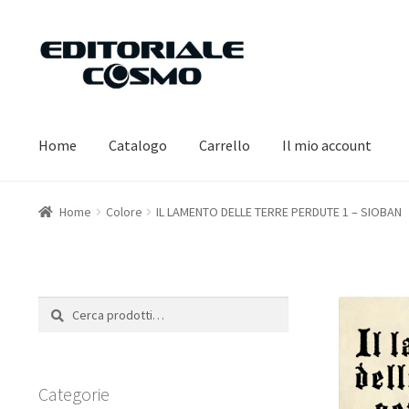
Vai
Vai
alla
al
navigazione
contenuto
Home
Catalogo
Carrello
Il mio account
Home
Colore
IL LAMENTO DELLE TERRE PERDUTE 1 – SIOBAN
Cerca:
Cerca
Categorie