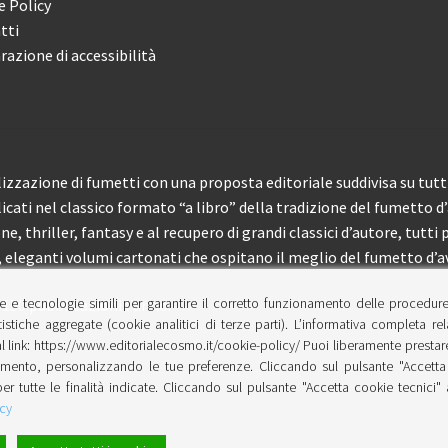
e Policy
tti
razione di accessibilità
izzazione di fumetti con una proposta editoriale suddivisa su tutti 
licati nel classico formato “a libro” della tradizione del fumetto d
, thriller, fantasy e al recupero di grandi classici d’autore, tutti p
eleganti volumi cartonati che ospitano il meglio del fumetto d’av
e e tecnologie simili per garantire il corretto funzionamento delle procedur
 150 pubblicazioni l’anno.
tistiche aggregate (cookie analitici di terze parti). L’informativa completa re
l link: https://www.editorialecosmo.it/cookie-policy/ Puoi liberamente prestare,
ento, personalizzando le tue preferenze. Cliccando sul pulsante "Accetta 
per tutte le finalità indicate. Cliccando sul pulsante "Accetta cookie tecnici"
cy