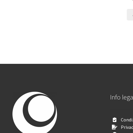
Info lega
Condiz
Privac