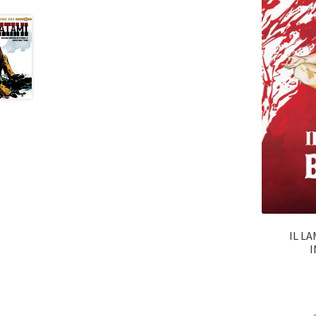
IL L
I