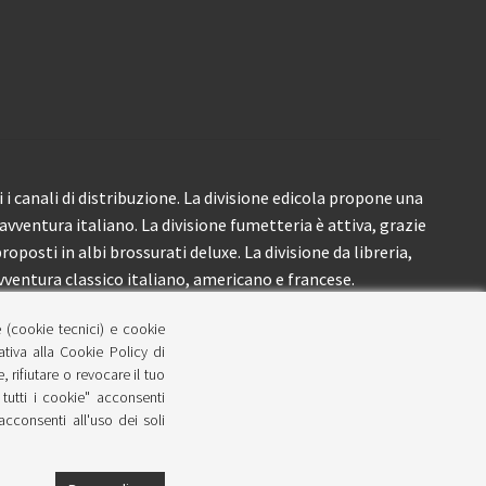
i canali di distribuzione. La divisione edicola propone una
’avventura italiano. La divisione fumetteria è attiva, grazie
roposti in albi brossurati deluxe. La divisione da libreria,
ventura classico italiano, americano e francese.
e (cookie tecnici) e cookie
lativa alla Cookie Policy di
 rifiutare o revocare il tuo
tutti i cookie" acconsenti
 acconsenti all'uso dei soli