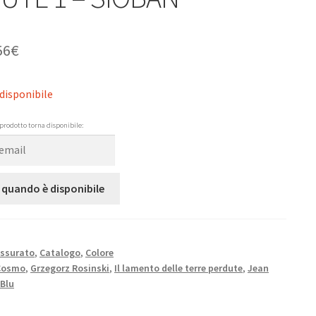
56
€
disponibile
prodotto torna disponibile:
 quando è disponibile
ssurato
,
Catalogo
,
Colore
Cosmo
,
Grzegorz Rosinski
,
Il lamento delle terre perdute
,
Jean
 Blu