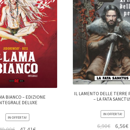
IL LAMENTO DELLE TERRE 
AMA BIANCO – EDIZIONE
– LA FATA SANCTU
NTEGRALE DELUXE
IN OFFERTA!
IN OFFERTA!
6,90
€
6,56
€
49,90
€
47,41
€