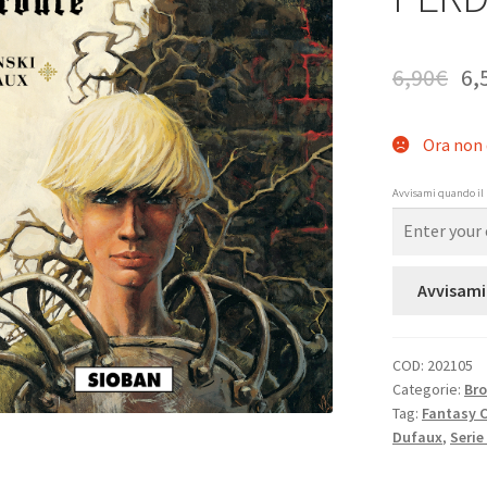
6,90
€
6,
Ora non 
Avvisami quando il 
Avvisami
COD:
202105
Categorie:
Bro
Tag:
Fantasy 
Dufaux
,
Serie