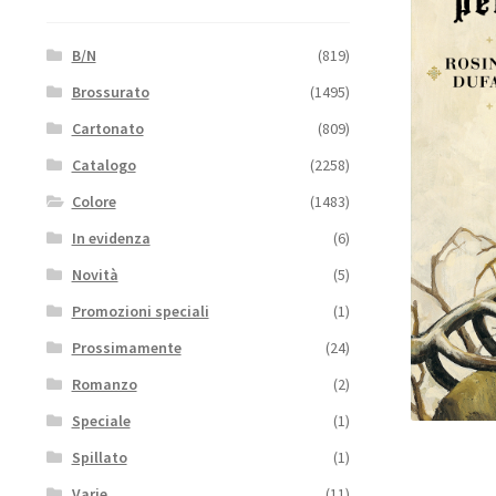
B/N
(819)
Brossurato
(1495)
Cartonato
(809)
Catalogo
(2258)
Colore
(1483)
In evidenza
(6)
Novità
(5)
Promozioni speciali
(1)
Prossimamente
(24)
Romanzo
(2)
Speciale
(1)
Spillato
(1)
Varie
(11)