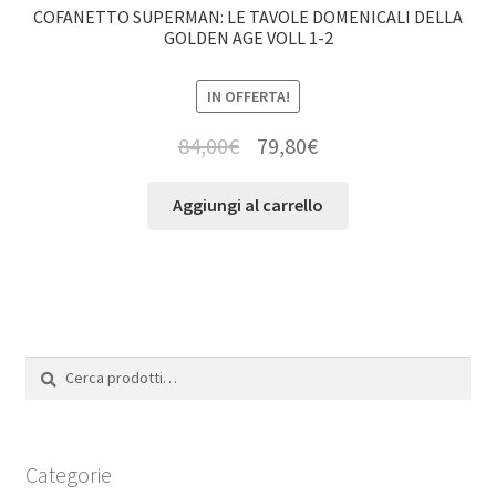
COFANETTO SUPERMAN: LE TAVOLE DOMENICALI DELLA
GOLDEN AGE VOLL 1-2
IN OFFERTA!
84,00
€
79,80
€
Aggiungi al carrello
Cerca:
Cerca
Categorie