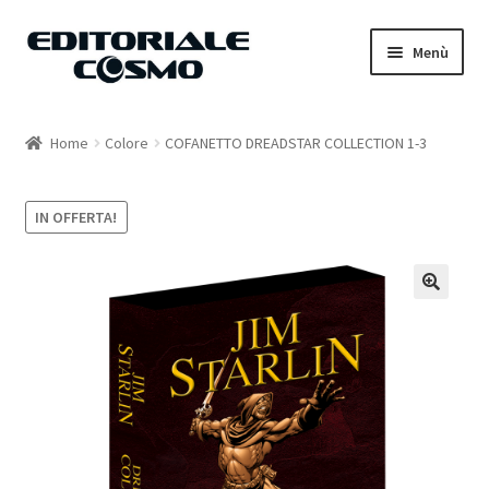
Vai
Vai
Menù
alla
al
navigazione
contenuto
Home
Home
Colore
COFANETTO DREADSTAR COLLECTION 1-3
Catalogo
IN OFFERTA!
Carrello
Il mio account