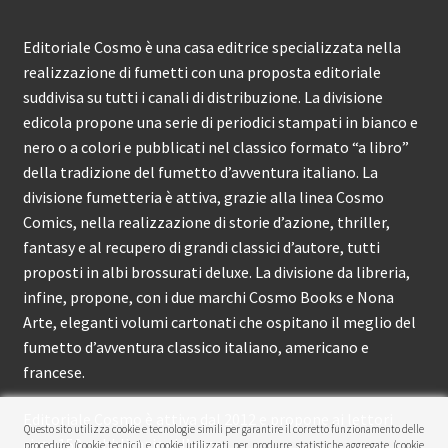
Editoriale Cosmo è una casa editrice specializzata nella
realizzazione di fumetti con una proposta editoriale
suddivisa su tutti i canali di distribuzione. La divisione
edicola propone una serie di periodici stampati in bianco e
nero o a colori e pubblicati nel classico formato “a libro”
della tradizione del fumetto d’avventura italiano. La
divisione fumetteria è attiva, grazie alla linea Cosmo
Comics, nella realizzazione di storie d’azione, thriller,
fantasy e al recupero di grandi classici d’autore, tutti
proposti in albi brossurati deluxe. La divisione da libreria,
infine, propone, con i due marchi Cosmo Books e Nona
Arte, eleganti volumi cartonati che ospitano il meglio del
fumetto d’avventura classico italiano, americano e
francese.
Editoriale Cosmo è attiva dal 2012 e propone ai lettori
Questo sito utilizza cookie e tecnologie simili per garantire il corretto funzionamento delle
circa 150 pubblicazioni l’anno.
procedure (cookie tecnici) e cookie utilizzati per produrre statistiche aggregate (cookie