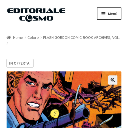
Vai
Vai
Menù
alla
al
navigazione
contenuto
Home
Home
Colore
FLASH GORDON COMIC-BOOK ARCHIVES, VOL.
3
Catalogo
Carrello
IN OFFERTA!
Il mio account