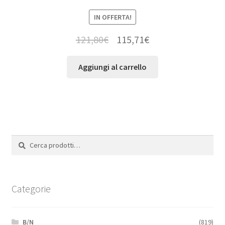
IN OFFERTA!
121,80
€
115,71
€
Aggiungi al carrello
Cerca:
Cerca
Categorie
B/N
(819)