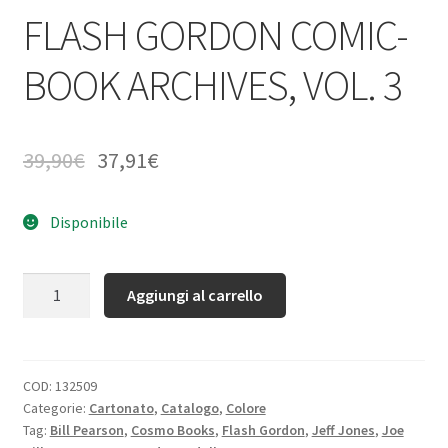
FLASH GORDON COMIC-
BOOK ARCHIVES, VOL. 3
39,90
€
37,91
€
Disponibile
Quantità
Aggiungi al carrello
COD:
132509
Categorie:
Cartonato
,
Catalogo
,
Colore
Tag:
Bill Pearson
,
Cosmo Books
,
Flash Gordon
,
Jeff Jones
,
Joe