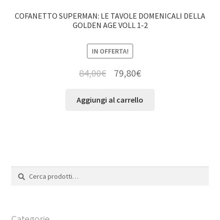
COFANETTO SUPERMAN: LE TAVOLE DOMENICALI DELLA
GOLDEN AGE VOLL 1-2
IN OFFERTA!
84,00
€
79,80
€
Aggiungi al carrello
Cerca:
Cerca
Categorie