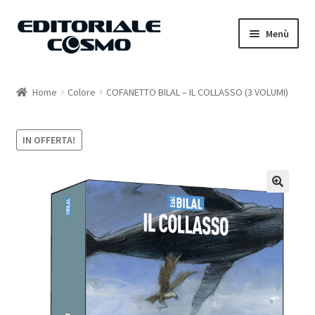
Vai
Vai
Menù
alla
al
navigazione
contenuto
Home
Home
Colore
COFANETTO BILAL – IL COLLASSO (3 VOLUMI)
Catalogo
IN OFFERTA!
Carrello
Il mio account