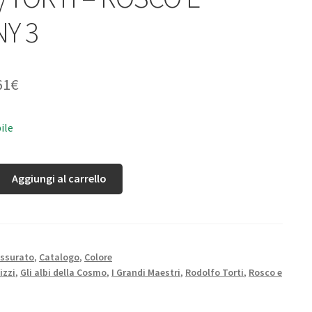
Y 3
61
€
ile
Aggiungi al carrello
ssurato
,
Catalogo
,
Colore
izzi
,
Gli albi della Cosmo
,
I Grandi Maestri
,
Rodolfo Torti
,
Rosco e