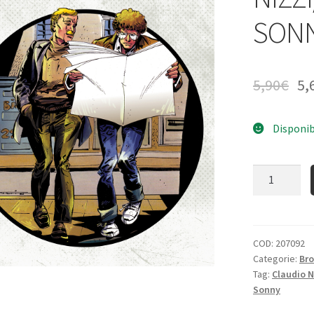
SONN
5,90
€
5,
Disponib
Quantità
COD:
207092
Categorie:
Bro
Tag:
Claudio N
Sonny