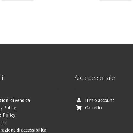
li
Area personale
ioni di vendita
Il mio account
y Policy
Carrello
e Policy
tti
razione di accessibilità