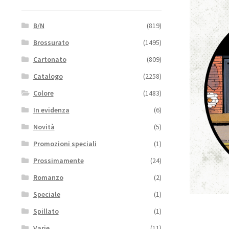
B/N
(819)
Brossurato
(1495)
Cartonato
(809)
Catalogo
(2258)
Colore
(1483)
In evidenza
(6)
Novità
(5)
Promozioni speciali
(1)
Prossimamente
(24)
Romanzo
(2)
Speciale
(1)
Spillato
(1)
Varie
(11)