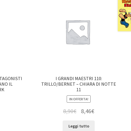
OTAGONISTI
I GRANDI MAESTRI 110:
ANO IL
TRILLO/BERNET – CHIARA DI NOTTE
RK
11
IN OFFERTA!
8,90
€
8,46
€
Leggi tutto