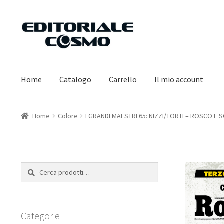
Vai
Vai
alla
al
navigazione
contenuto
Home
Catalogo
Carrello
Il mio account
Home
Colore
I GRANDI MAESTRI 65: NIZZI/TORTI – ROSCO E 
Cerca:
Cerca
Categorie