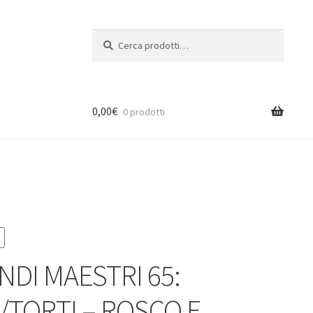
Cerca:
Cerca
0,00
€
0 prodotti
NDI MAESTRI 65:
I/TORTI – ROSCO E