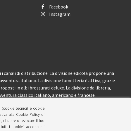
Facebook
Instagram
i canali di distribuzione. La divisione edicola propone una
’avventura italiano. La divisione fumetteria è attiva, grazie
roposti in albi brossurati deluxe. La divisione da libreria,
ventura classico italiano, americano e francese.
e (cookie tecnici) e cookie
lativa alla Cookie Policy di
 rifiutare o revocare il tuo
tutti i cookie" acconsenti