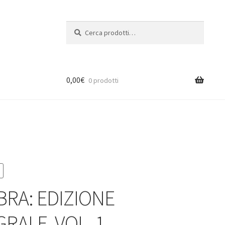
Cerca:
Cerca
0,00
€
0 prodotti
BRA: EDIZIONE
RALE, VOL. 1