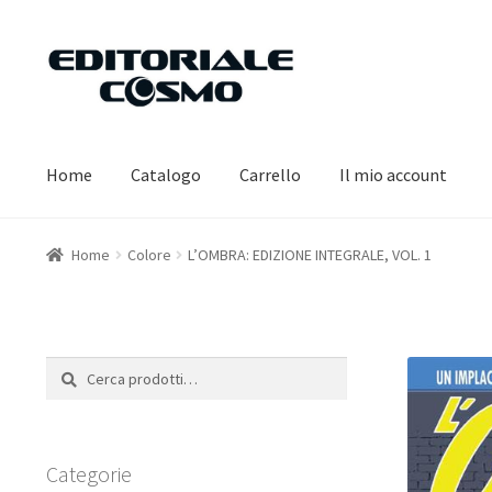
Vai
Vai
alla
al
navigazione
contenuto
Home
Catalogo
Carrello
Il mio account
Home
Colore
L’OMBRA: EDIZIONE INTEGRALE, VOL. 1
Cerca:
Cerca
Categorie