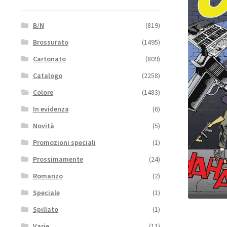
B/N
(819)
Brossurato
(1495)
Cartonato
(809)
Catalogo
(2258)
Colore
(1483)
In evidenza
(6)
Novità
(5)
Promozioni speciali
(1)
Prossimamente
(24)
Romanzo
(2)
Speciale
(1)
Spillato
(1)
Varie
(11)