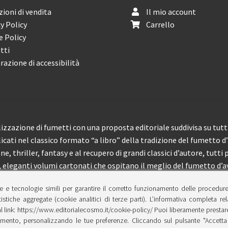
ioni di vendita
Il mio account
y Policy
Carrello
e Policy
tti
razione di accessibilità
izzazione di fumetti con una proposta editoriale suddivisa su tutti 
licati nel classico formato “a libro” della tradizione del fumetto d
, thriller, fantasy e al recupero di grandi classici d’autore, tutti p
eleganti volumi cartonati che ospitano il meglio del fumetto d’av
e e tecnologie simili per garantire il corretto funzionamento delle procedur
 150 pubblicazioni l’anno.
tistiche aggregate (cookie analitici di terze parti). L’informativa completa re
l link: https://www.editorialecosmo.it/cookie-policy/ Puoi liberamente prestare,
ento, personalizzando le tue preferenze. Cliccando sul pulsante "Accetta 