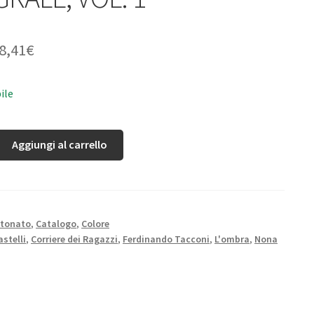
8,41
€
ile
Aggiungi al carrello
rtonato
,
Catalogo
,
Colore
astelli
,
Corriere dei Ragazzi
,
Ferdinando Tacconi
,
L'ombra
,
Nona