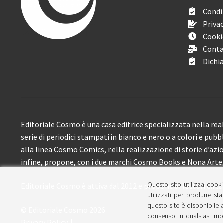
Condiz
Privac
Cooki
Conta
Dichia
Editoriale Cosmo è una casa editrice specializzata nella real
serie di periodici stampati in bianco e nero o a colori e pubb
alla linea Cosmo Comics, nella realizzazione di storie d’azione
infine, propone, con i due marchi Cosmo Books e Nona Arte, 
Questo sito utilizza cooki
Editoriale Cosmo è attiva dal 2012 e propone ai lettori circa
utilizzati per produrre sta
questo sito è disponibile a
© Editoriale Cosmo 2026
consenso in qualsiasi mom
Privacy Policy