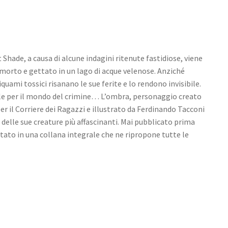
 Shade, a causa di alcune indagini ritenute fastidiose, viene
morto e gettato in un lago di acque velenose. Anziché
 liquami tossici risanano le sue ferite e lo rendono invisibile.
ale per il mondo del crimine… L’ombra, personaggio creato
per il Corriere dei Ragazzi e illustrato da Ferdinando Tacconi
 delle sue creature più affascinanti. Mai pubblicato prima
tato in una collana integrale che ne ripropone tutte le