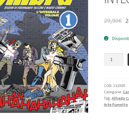
29,90
€
2
Disponib
Quantità
COD:
132505
Categorie:
Ca
Tag:
Alfredo C
Arte Fumetto