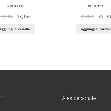
IN OFFERTA!
IN OFFERTA!
34,90
€
33,16
€
34,90
€
33,16
Aggiungi al carrello
Aggiungi al carrell
li
Area personale