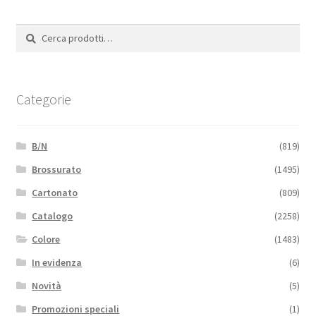
Cerca:
Cerca
Categorie
B/N
(819)
Brossurato
(1495)
Cartonato
(809)
Catalogo
(2258)
Colore
(1483)
In evidenza
(6)
Novità
(5)
Promozioni speciali
(1)