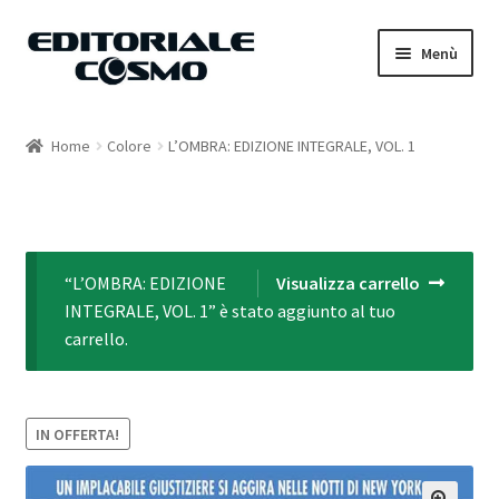
Vai
Vai
Menù
alla
al
navigazione
contenuto
Home
Home
Colore
L’OMBRA: EDIZIONE INTEGRALE, VOL. 1
Catalogo
Carrello
“L’OMBRA: EDIZIONE
Visualizza carrello
Il mio account
INTEGRALE, VOL. 1” è stato aggiunto al tuo
carrello.
IN OFFERTA!