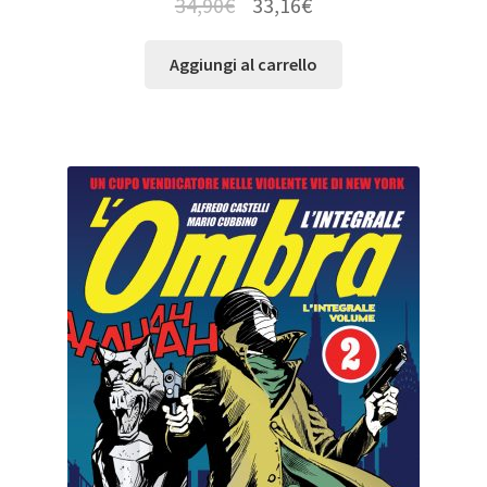
34,90
€
33,16
€
Aggiungi al carrello