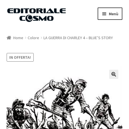
Vai
Vai
Menù
alla
al
navigazione
contenuto
Home
Home
Colore
LA GUERRA DI CHARLEY 4 – BLUE’S STORY
Catalogo
IN OFFERTA!
Carrello
Il mio account