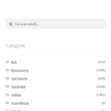
Cerca:
Cerca
Categorie
B/N
(819)
Brossurato
(1495)
Cartonato
(809)
Catalogo
(2258)
Colore
(1483)
In evidenza
(6)
Novità
(5)