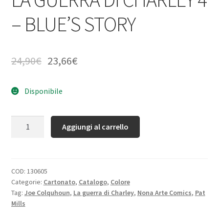
– BLUE’S STORY
24,90
€
23,66
€
Disponibile
Quantità
Aggiungi al carrello
COD:
130605
Categorie:
Cartonato
,
Catalogo
,
Colore
Tag:
Joe Colquhoun
,
La guerra di Charley
,
Nona Arte Comics
,
Pat
Mills