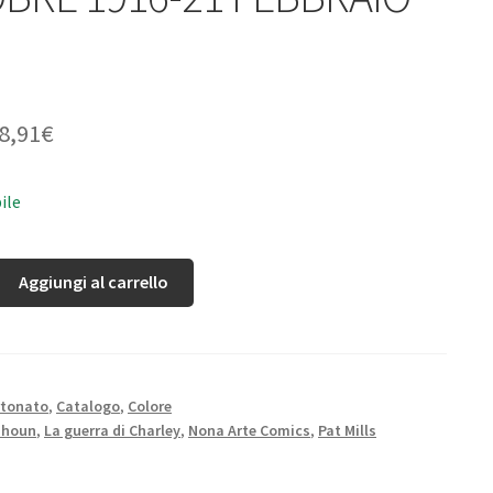
8,91
€
ile
Aggiungi al carrello
rtonato
,
Catalogo
,
Colore
uhoun
,
La guerra di Charley
,
Nona Arte Comics
,
Pat Mills