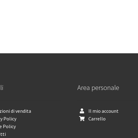
li
Area personale
ioni di vendita
Il mio account
y Policy
Carrello
e Policy
tti