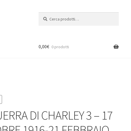
Cerca:
Cerca
0,00
€
0 prodotti
UERRA DI CHARLEY 3 – 17
BRE 1916-21 FEBBRAIO