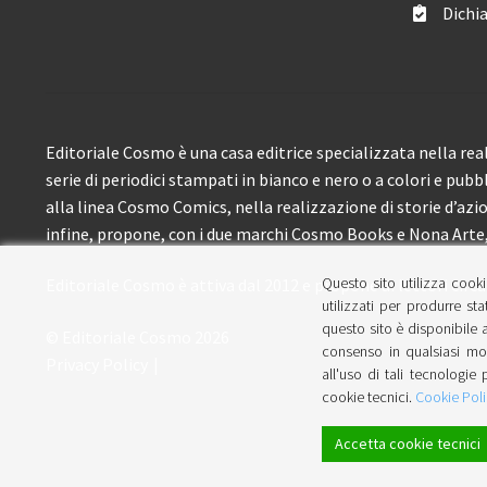
Dichia
Editoriale Cosmo è una casa editrice specializzata nella real
serie di periodici stampati in bianco e nero o a colori e pubb
alla linea Cosmo Comics, nella realizzazione di storie d’azione
infine, propone, con i due marchi Cosmo Books e Nona Arte, 
Questo sito utilizza cooki
Editoriale Cosmo è attiva dal 2012 e propone ai lettori circa
utilizzati per produrre sta
questo sito è disponibile a
© Editoriale Cosmo 2026
consenso in qualsiasi mom
Privacy Policy
all'uso di tali tecnologie 
cookie tecnici.
Cookie Poli
Accetta cookie tecnici