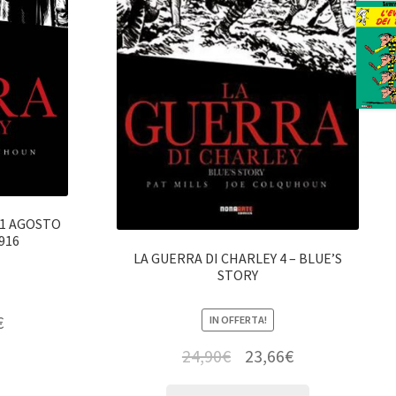
 1 AGOSTO
916
LA GUERRA DI CHARLEY 4 – BLUE’S
STORY
€
IN OFFERTA!
24,90
€
23,66
€