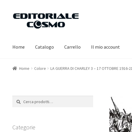
Vai
Vai
alla
al
navigazione
contenuto
Home
Catalogo
Carrello
Il mio account
Home
Colore
LA GUERRA DI CHARLEY 3 – 17 OTTOBRE 1916-2
Cerca:
Cerca
Categorie