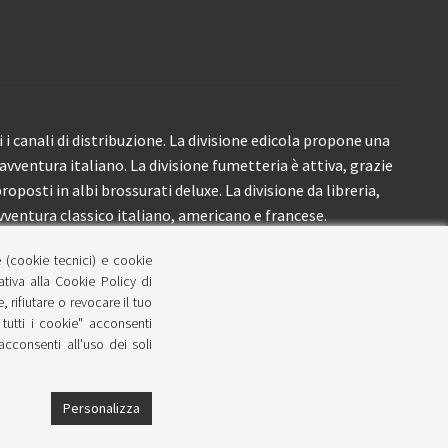
i canali di distribuzione. La divisione edicola propone una
’avventura italiano. La divisione fumetteria è attiva, grazie
roposti in albi brossurati deluxe. La divisione da libreria,
ventura classico italiano, americano e francese.
e (cookie tecnici) e cookie
lativa alla Cookie Policy di
 rifiutare o revocare il tuo
tutti i cookie" acconsenti
 acconsenti all'uso dei soli
Personalizza