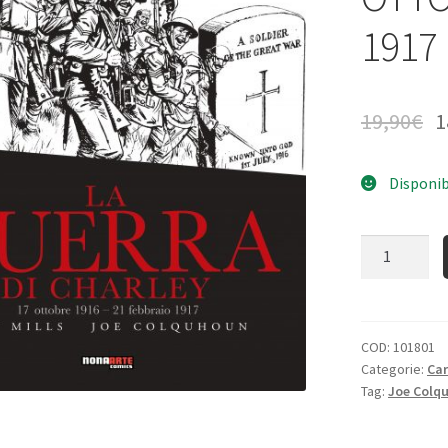
1917
19,90
€
1
Disponib
Quantità
COD:
101801
Categorie:
Ca
Tag:
Joe Colq