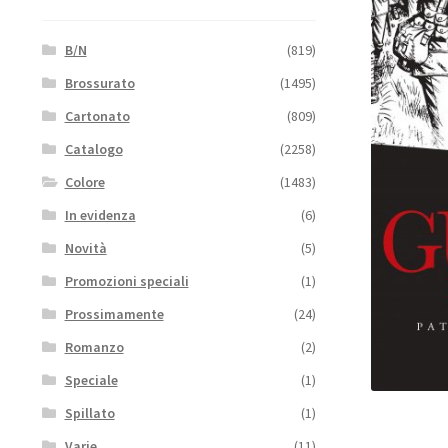
B/N
(819)
Brossurato
(1495)
Cartonato
(809)
Catalogo
(2258)
Colore
(1483)
In evidenza
(6)
Novità
(5)
Promozioni speciali
(1)
Prossimamente
(24)
Romanzo
(2)
Speciale
(1)
Spillato
(1)
Varie
(11)