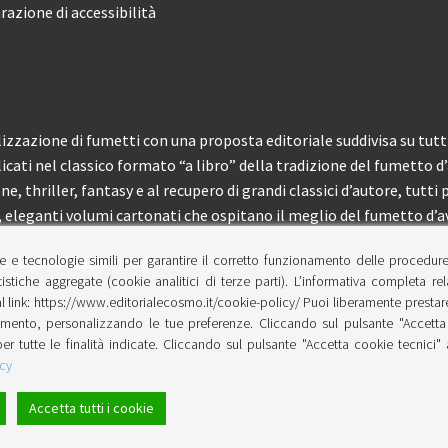
razione di accessibilità
izzazione di fumetti con una proposta editoriale suddivisa su tutti 
licati nel classico formato “a libro” della tradizione del fumetto d
, thriller, fantasy e al recupero di grandi classici d’autore, tutti p
eleganti volumi cartonati che ospitano il meglio del fumetto d’av
e e tecnologie simili per garantire il corretto funzionamento delle procedur
 150 pubblicazioni l’anno.
tistiche aggregate (cookie analitici di terze parti). L’informativa completa re
l link: https://www.editorialecosmo.it/cookie-policy/ Puoi liberamente prestare,
ento, personalizzando le tue preferenze. Cliccando sul pulsante "Accetta 
per tutte le finalità indicate. Cliccando sul pulsante "Accetta cookie tecnici"
cy
Accetta tutti i cookie