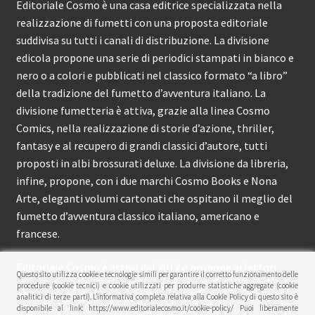
Editoriale Cosmo è una casa editrice specializzata nella
realizzazione di fumetti con una proposta editoriale
suddivisa su tutti i canali di distribuzione. La divisione
edicola propone una serie di periodici stampati in bianco e
nero o a colori e pubblicati nel classico formato “a libro”
della tradizione del fumetto d’avventura italiano. La
divisione fumetteria è attiva, grazie alla linea Cosmo
Comics, nella realizzazione di storie d’azione, thriller,
fantasy e al recupero di grandi classici d’autore, tutti
proposti in albi brossurati deluxe. La divisione da libreria,
infine, propone, con i due marchi Cosmo Books e Nona
Arte, eleganti volumi cartonati che ospitano il meglio del
fumetto d’avventura classico italiano, americano e
francese.
Editoriale Cosmo è attiva dal 2012 e propone ai lettori
Questo sito utilizza cookie e tecnologie simili per garantire il corretto funzionamento delle
circa 150 pubblicazioni l’anno.
procedure (cookie tecnici) e cookie utilizzati per produrre statistiche aggregate (cookie
analitici di terze parti). L’informativa completa relativa alla Cookie Policy di questo sito è
disponibile al link: https://www.editorialecosmo.it/cookie-policy/ Puoi liberamente