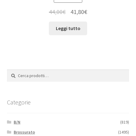
44,00
€
41,80
€
Leggi tutto
Cerca:
Cerca
Categorie
B/N
(819)
Brossurato
(1495)