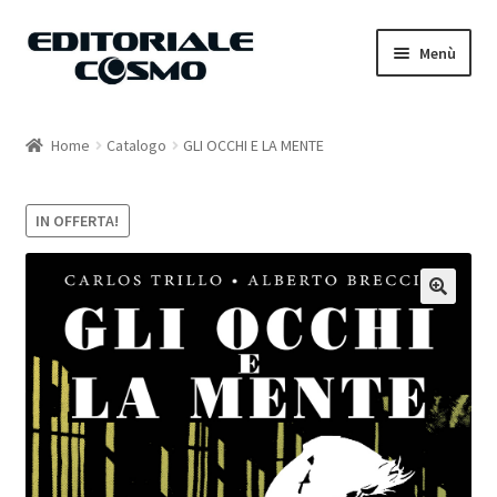
Vai
Vai
Menù
alla
al
navigazione
contenuto
Home
Home
Catalogo
GLI OCCHI E LA MENTE
Catalogo
IN OFFERTA!
Carrello
Il mio account