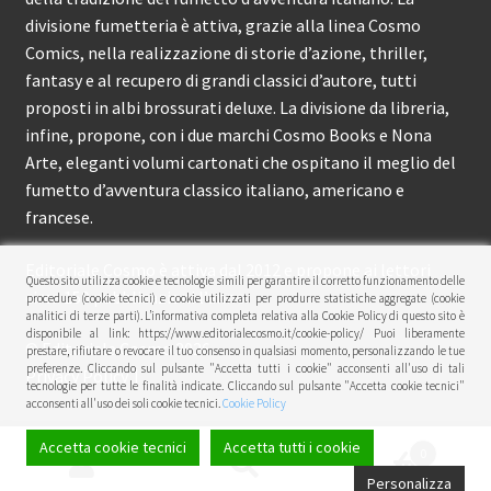
divisione fumetteria è attiva, grazie alla linea Cosmo
Comics, nella realizzazione di storie d’azione, thriller,
fantasy e al recupero di grandi classici d’autore, tutti
proposti in albi brossurati deluxe. La divisione da libreria,
infine, propone, con i due marchi Cosmo Books e Nona
Arte, eleganti volumi cartonati che ospitano il meglio del
fumetto d’avventura classico italiano, americano e
francese.
Editoriale Cosmo è attiva dal 2012 e propone ai lettori
Questo sito utilizza cookie e tecnologie simili per garantire il corretto funzionamento delle
circa 150 pubblicazioni l’anno.
procedure (cookie tecnici) e cookie utilizzati per produrre statistiche aggregate (cookie
analitici di terze parti). L’informativa completa relativa alla Cookie Policy di questo sito è
disponibile al link: https://www.editorialecosmo.it/cookie-policy/ Puoi liberamente
© Editoriale Cosmo 2026
prestare, rifiutare o revocare il tuo consenso in qualsiasi momento, personalizzando le tue
preferenze. Cliccando sul pulsante "Accetta tutti i cookie" acconsenti all'uso di tali
Privacy Policy
tecnologie per tutte le finalità indicate. Cliccando sul pulsante "Accetta cookie tecnici"
acconsenti all'uso dei soli cookie tecnici.
Cookie Policy
Accetta cookie tecnici
Accetta tutti i cookie
0
Cerca:
Cerca
Personalizza