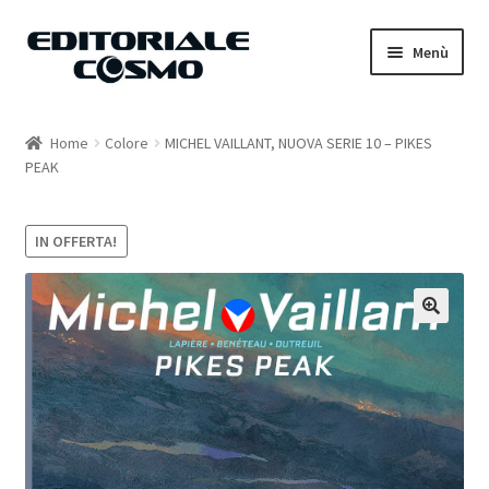
Vai
Vai
Menù
alla
al
navigazione
contenuto
Home
Home
Colore
MICHEL VAILLANT, NUOVA SERIE 10 – PIKES
PEAK
Catalogo
Carrello
IN OFFERTA!
Il mio account