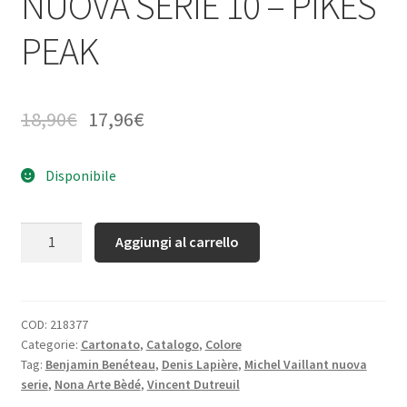
NUOVA SERIE 10 – PIKES
PEAK
18,90
€
17,96
€
Disponibile
Quantità
Aggiungi al carrello
COD:
218377
Categorie:
Cartonato
,
Catalogo
,
Colore
Tag:
Benjamin Benéteau
,
Denis Lapière
,
Michel Vaillant nuova
serie
,
Nona Arte Bèdé
,
Vincent Dutreuil