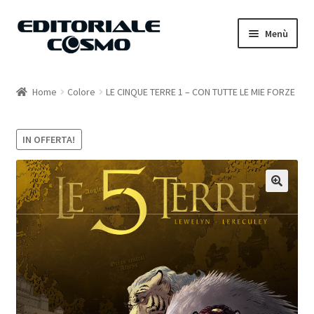
Vai
Vai
Menù
alla
al
navigazione
contenuto
Home
Home
Colore
LE CINQUE TERRE 1 – CON TUTTE LE MIE FORZE
Catalogo
IN OFFERTA!
Carrello
Il mio account