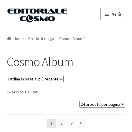
Vai
Vai
Menù
alla
al
navigazione
contenuto
Home
Home
Prodotti taggati “Cosmo Album”
Catalogo
Cosmo Album
Carrello
Il mio account
1–24 di 55 risultati
1
2
3