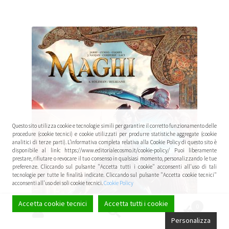
Questo sito utilizza cookie e tecnologie simili per garantire il corretto funzionamento delle
procedure (cookie tecnici) e cookie utilizzati per produrre statistiche aggregate (cookie
analitici di terze parti). L’informativa completa relativa alla Cookie Policy di questo sito è
disponibile al link: https://www.editorialecosmo.it/cookie-policy/ Puoi liberamente
prestare, rifiutare o revocare il tuo consenso in qualsiasi momento, personalizzando le tue
preferenze. Cliccando sul pulsante "Accetta tutti i cookie" acconsenti all'uso di tali
tecnologie per tutte le finalità indicate. Cliccando sul pulsante "Accetta cookie tecnici"
acconsenti all'uso dei soli cookie tecnici.
Cookie Policy
Accetta cookie tecnici
Accetta tutti i cookie
0
Cerca:
Cerca
Personalizza