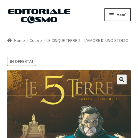
Vai
Vai
Menù
alla
al
navigazione
contenuto
Home
Home
Colore
LE CINQUE TERRE 2 – L’AMORE DI UNO STOLTO
Catalogo
IN OFFERTA!
Carrello
Il mio account