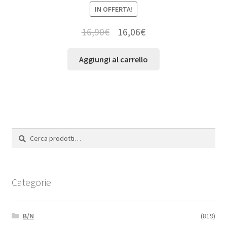
IN OFFERTA!
16,90
€
16,06
€
Aggiungi al carrello
Cerca:
Cerca
Categorie
B/N
(819)