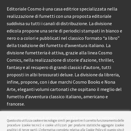
Editoriale Cosmo è una casa editrice specializzata nella
realizzazione di fumetti con una proposta editoriale
suddivisa su tutti i canali di distribuzione. La divisione
edicola propone una serie di periodici stampati in bianco e
nero o a colori e pubblicati nel classico formato “a libro”
della tradizione del fumetto d’avventura italiano. La
divisione fumetteria è attiva, grazie alla linea Cosmo
Comics, nella realizzazione di storie d’azione, thriller,
fantasy e al recupero di grandi classici d’autore, tutti
proposti in albi brossurati deluxe. La divisione da libreria,
infine, propone, con i due marchi Cosmo Books e Nona
Arte, eleganti volumi cartonati che ospitano il meglio del
fumetto d’avventura classico italiano, americano e
francese.
Editoriale Cosmo è attiva dal 2012 e propone ai lettori
Questo sito utilizza cookie e tecnologie simili per garantire il corretto funzionamento delle
circa 150 pubblicazioni l’anno.
procedure (cookie tecnici) e cookie utilizzati per produrre statistiche aggregate (cookie
analitici di terze parti). L’informativa completa relativa alla Cookie Policy di questo sito è