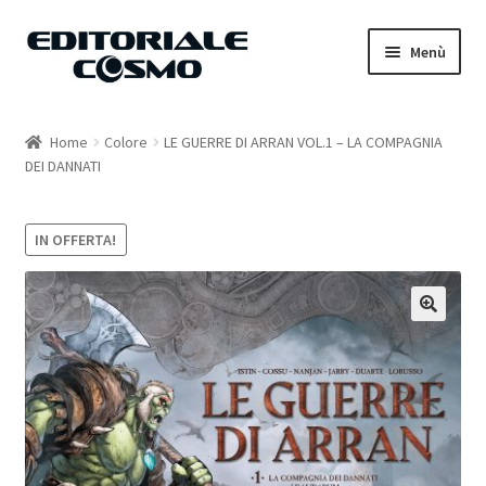
Vai
Vai
Menù
alla
al
navigazione
contenuto
Home
Home
Colore
LE GUERRE DI ARRAN VOL.1 – LA COMPAGNIA
DEI DANNATI
Catalogo
Carrello
IN OFFERTA!
Il mio account