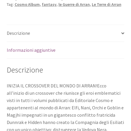
Tag:
Cosmo Album
,
fantasy
,
le Guerre di Arran
,
Le Terre di Arran
Descrizione
Informazioni aggiuntive
Descrizione
INIZIA IL CROSSOVER DEL MONDO DI ARRAN!Ecco
all’inizio di un crossover che riunisce gli eroi emblematici
visti in tutti i volumi pubblicati da Editoriale Cosmo e
appartenenti al mondo di Arran: Elfi, Nani, Orchi e Goblin e
Magjhi impegnati in un gigantesco conflitto fratricida
Dunnrak e Hidden hanno creato la Compagnia degli Esiliati
con un unico obiettivo: distruggere la Vedova Nera,