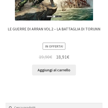
LE GUERRE DI ARRAN VOL.2 – LA BATTAGLIA DI TORUNN
IN OFFERTA!
19,90
€
18,91
€
Aggiungi al carrello
Cerca:
Cerca