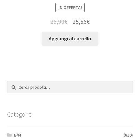
IN OFFERTA!
26,90
€
25,56
€
Aggiungi al carrello
Cerca:
Cerca
Categorie
B/N
(819)