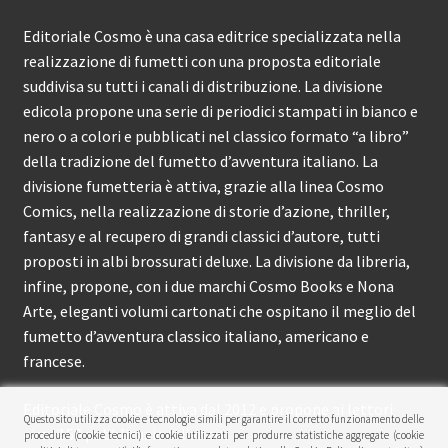
Editoriale Cosmo è una casa editrice specializzata nella
realizzazione di fumetti con una proposta editoriale
suddivisa su tutti i canali di distribuzione. La divisione
edicola propone una serie di periodici stampati in bianco e
nero o a colori e pubblicati nel classico formato “a libro”
della tradizione del fumetto d’avventura italiano. La
divisione fumetteria è attiva, grazie alla linea Cosmo
Comics, nella realizzazione di storie d’azione, thriller,
fantasy e al recupero di grandi classici d’autore, tutti
proposti in albi brossurati deluxe. La divisione da libreria,
infine, propone, con i due marchi Cosmo Books e Nona
Arte, eleganti volumi cartonati che ospitano il meglio del
fumetto d’avventura classico italiano, americano e
francese.
Editoriale Cosmo è attiva dal 2012 e propone ai lettori
Questo sito utilizza cookie e tecnologie simili per garantire il corretto funzionamento delle
circa 150 pubblicazioni l’anno.
procedure (cookie tecnici) e cookie utilizzati per produrre statistiche aggregate (cookie