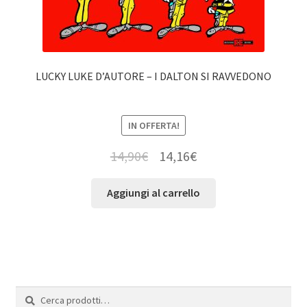
LUCKY LUKE D’AUTORE – I DALTON SI RAVVEDONO
IN OFFERTA!
14,90
€
14,16
€
Aggiungi al carrello
Cerca:
Cerca