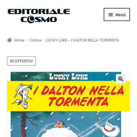
Vai
Vai
Menù
alla
al
navigazione
contenuto
Home
Home
Colore
LUCKY LUKE – I DALTON NELLA TORMENTA
Catalogo
IN OFFERTA!
Carrello
Il mio account