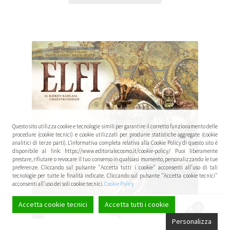
Questo sito utilizza cookie e tecnologie simili per garantire il corretto funzionamento delle
procedure (cookie tecnici) e cookie utilizzati per produrre statistiche aggregate (cookie
analitici di terze parti). L’informativa completa relativa alla Cookie Policy di questo sito è
disponibile al link: https://www.editorialecosmo.it/cookie-policy/ Puoi liberamente
prestare, rifiutare o revocare il tuo consenso in qualsiasi momento, personalizzando le tue
preferenze. Cliccando sul pulsante "Accetta tutti i cookie" acconsenti all'uso di tali
tecnologie per tutte le finalità indicate. Cliccando sul pulsante "Accetta cookie tecnici"
acconsenti all'uso dei soli cookie tecnici.
Cookie Policy
Accetta cookie tecnici
Accetta tutti i cookie
0
Cerca:
Cerca
Personalizza