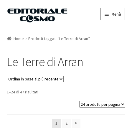
Vai
Vai
Menù
alla
al
navigazione
contenuto
Home
Home
Prodotti taggati “Le Terre di Arran”
Catalogo
Le Terre di Arran
Carrello
Il mio account
1–24 di 47 risultati
1
2