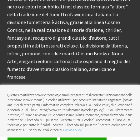
nero o a colori e pubblicati nel classico formato “a libro”
della tradizione del fumetto d’avventura italiano. La
divisione fumetteria è attiva, grazie alla linea Cosmo
Comics, nella realizzazione di storie d’azione, thriller,
fantasy e al recupero di grandi classici d’autore, tutti
proposti in albi brossurati deluxe. La divisione da libreria,
infine, propone, con i due marchi Cosmo Books e Nona
Arte, eleganti volumi cartonati che ospitano il meglio del
fumetto d’avventura classico italiano, americano e
francese.
Editoriale Cosmo è attiva dal 2012 e propone ai lettori
Questo sito utilizza cookie e tecnologie simili per garantire il corretto funzionamento delle
circa 150 pubblicazioni l’anno.
procedure (cookie tecnici) e cookie utilizzati per produrre statistiche aggregate (cookie
analitici di terze parti). L’informativa completa relativa alla Cookie Policy di questo sito è
disponibile al link: https://www.editorialecosmo.it/cookie-policy/ Puoi liberamente
© Editoriale Cosmo 2026
prestare, rifiutare o revocare il tuo consenso in qualsiasi momento, personalizzando le tue
preferenze. Cliccando sul pulsante "Accetta tutti i cookie" acconsenti all'uso di tali
Privacy Policy
tecnologie per tutte le finalità indicate. Cliccando sul pulsante "Accetta cookie tecnici"
acconsenti all'uso dei soli cookie tecnici.
Cookie Policy