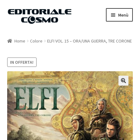
Vai
Vai
Menù
alla
al
navigazione
contenuto
Home
Home
Colore
ELFI VOL. 15 – ORA/UNA GUERRA, TRE CORONE
Catalogo
IN OFFERTA!
Carrello
Il mio account