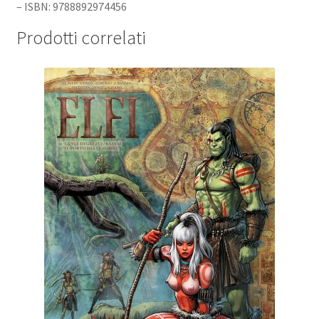
– ISBN: 9788892974456
Prodotti correlati