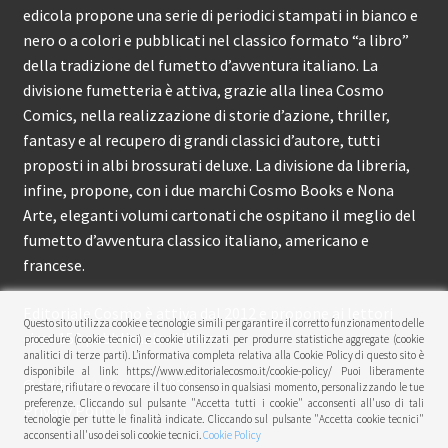
edicola propone una serie di periodici stampati in bianco e
nero o a colori e pubblicati nel classico formato “a libro”
della tradizione del fumetto d’avventura italiano. La
divisione fumetteria è attiva, grazie alla linea Cosmo
Comics, nella realizzazione di storie d’azione, thriller,
fantasy e al recupero di grandi classici d’autore, tutti
proposti in albi brossurati deluxe. La divisione da libreria,
infine, propone, con i due marchi Cosmo Books e Nona
Arte, eleganti volumi cartonati che ospitano il meglio del
fumetto d’avventura classico italiano, americano e
francese.
Editoriale Cosmo è attiva dal 2012 e propone ai lettori
Questo sito utilizza cookie e tecnologie simili per garantire il corretto funzionamento delle
circa 150 pubblicazioni l’anno.
procedure (cookie tecnici) e cookie utilizzati per produrre statistiche aggregate (cookie
analitici di terze parti). L’informativa completa relativa alla Cookie Policy di questo sito è
disponibile al link: https://www.editorialecosmo.it/cookie-policy/ Puoi liberamente
© Editoriale Cosmo 2026
prestare, rifiutare o revocare il tuo consenso in qualsiasi momento, personalizzando le tue
preferenze. Cliccando sul pulsante "Accetta tutti i cookie" acconsenti all'uso di tali
Privacy Policy
tecnologie per tutte le finalità indicate. Cliccando sul pulsante "Accetta cookie tecnici"
acconsenti all'uso dei soli cookie tecnici.
Cookie Policy