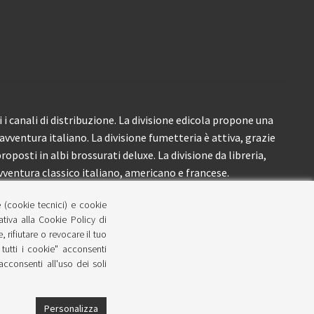
i canali di distribuzione. La divisione edicola propone una
’avventura italiano. La divisione fumetteria è attiva, grazie
roposti in albi brossurati deluxe. La divisione da libreria,
ventura classico italiano, americano e francese.
e (cookie tecnici) e cookie
lativa alla Cookie Policy di
 rifiutare o revocare il tuo
tutti i cookie" acconsenti
 acconsenti all'uso dei soli
Personalizza