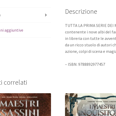
Descrizione
e
TUTTA LA PRIMA SERIE DEI 
ni aggiuntive
contenente i nove albi del f
in libreria con tutte le avv
da un ricco stuolo di autori ch
azione, colpi di scena e magi
– ISBN: 9788892977457
i correlati