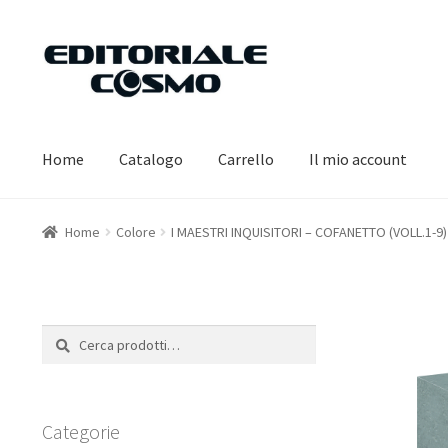
Vai
Vai
alla
al
navigazione
contenuto
Home
Catalogo
Carrello
Il mio account
Home
Colore
I MAESTRI INQUISITORI – COFANETTO (VOLL.1-9)
Cerca:
Cerca
Categorie