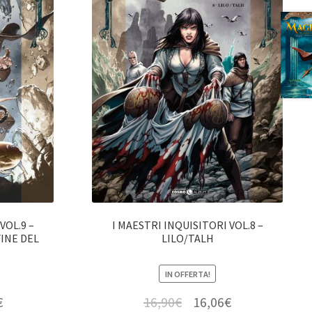
VOL.9 –
I MAESTRI INQUISITORI VOL.8 –
FINE DEL
LILO/TALH
IN OFFERTA!
€
16,90
€
16,06
€