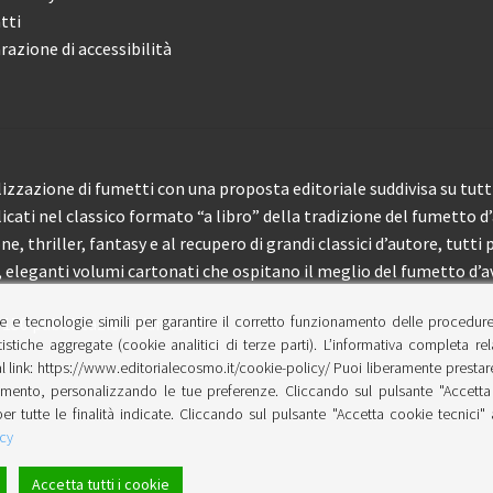
tti
razione di accessibilità
izzazione di fumetti con una proposta editoriale suddivisa su tutti 
licati nel classico formato “a libro” della tradizione del fumetto d
, thriller, fantasy e al recupero di grandi classici d’autore, tutti p
eleganti volumi cartonati che ospitano il meglio del fumetto d’av
e e tecnologie simili per garantire il corretto funzionamento delle procedur
 150 pubblicazioni l’anno.
tistiche aggregate (cookie analitici di terze parti). L’informativa completa re
l link: https://www.editorialecosmo.it/cookie-policy/ Puoi liberamente prestare,
ento, personalizzando le tue preferenze. Cliccando sul pulsante "Accetta 
per tutte le finalità indicate. Cliccando sul pulsante "Accetta cookie tecnici"
cy
Accetta tutti i cookie