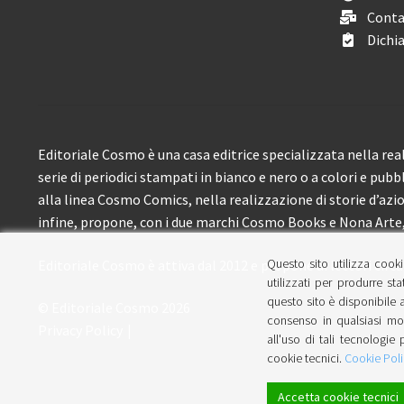
Conta
Dichia
Editoriale Cosmo è una casa editrice specializzata nella real
serie di periodici stampati in bianco e nero o a colori e pubb
alla linea Cosmo Comics, nella realizzazione di storie d’azione
infine, propone, con i due marchi Cosmo Books e Nona Arte, 
Questo sito utilizza cooki
Editoriale Cosmo è attiva dal 2012 e propone ai lettori circa
utilizzati per produrre sta
questo sito è disponibile a
© Editoriale Cosmo 2026
consenso in qualsiasi mom
Privacy Policy
all'uso di tali tecnologie 
cookie tecnici.
Cookie Poli
Accetta cookie tecnici