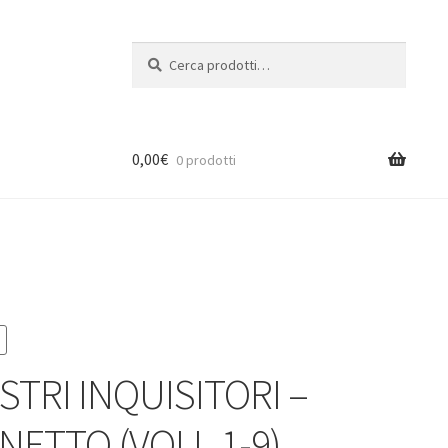
Cerca:
Cerca
0,00
€
0 prodotti
STRI INQUISITORI –
NETTO (VOLL.1-9)