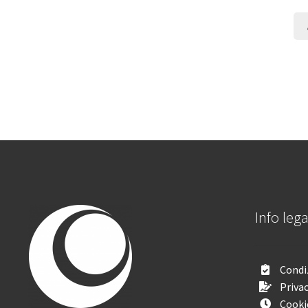
Info lega
Condiz
Privac
Cooki