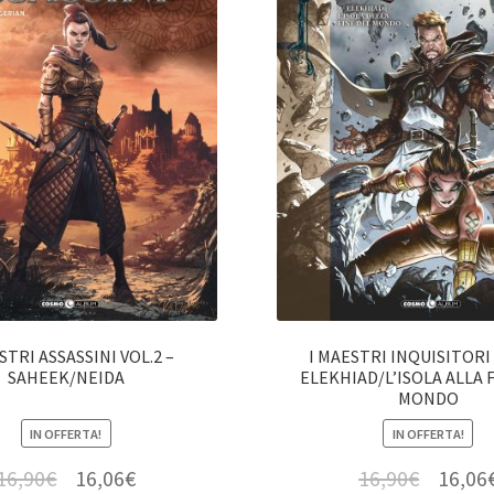
STRI ASSASSINI VOL.2 –
I MAESTRI INQUISITORI 
SAHEEK/NEIDA
ELEKHIAD/L’ISOLA ALLA 
MONDO
IN OFFERTA!
IN OFFERTA!
16,90
€
16,06
€
16,90
€
16,06