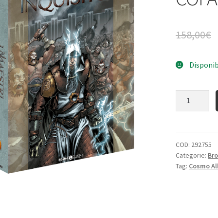
158,00
€
Disponib
Quantità
COD:
292755
Categorie:
Bro
Tag:
Cosmo A