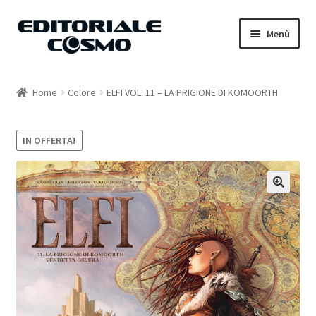
Vai
Vai
Menù
alla
al
navigazione
contenuto
Home
Home
Colore
ELFI VOL. 11 – LA PRIGIONE DI KOMOORTH
Catalogo
IN OFFERTA!
Carrello
Il mio account