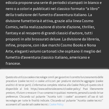
edicola propone una serie di periodici stampati in bianco e
nero o a colori e pubblicati nel classico formato “a libro”
della tradizione del fumetto d’avventura italiano. La
divisione fumetteria è attiva, grazie alla linea Cosmo
Comics, nella realizzazione di storie d’azione, thriller,
fantasy e al recupero di grandi classici d’autore, tutti
proposti in albi brossurati deluxe. La divisione da libreria,
infine, propone, con i due marchi Cosmo Books e Nona
Arte, eleganti volumi cartonati che ospitano il meglio del
fumetto d’avventura classico italiano, americano e
francese.
Editoriale Cosmo è attiva dal 2012 e propone ai lettori
Questo sito utilizza cookie e tecnologie simili per garantire il corretto funzionamento delle
circa 150 pubblicazioni l’anno.
procedure (cookie tecnici) e cookie utilizzati per produrre statistiche aggregate (cookie
analitici di terze parti). L’informativa completa relativa alla Cookie Policy di questo sito è
disponibile al link: https://www.editorialecosmo.it/cookie-policy/ Puoi liberamente
© Editoriale Cosmo 2026
prestare, rifiutare o revocare il tuo consenso in qualsiasi momento, personalizzando le tue
preferenze. Cliccando sul pulsante "Accetta tutti i cookie" acconsenti all'uso di tali
Privacy Policy
tecnologie per tutte le finalità indicate. Cliccando sul pulsante "Accetta cookie tecnici"
acconsenti all'uso dei soli cookie tecnici.
Cookie Policy