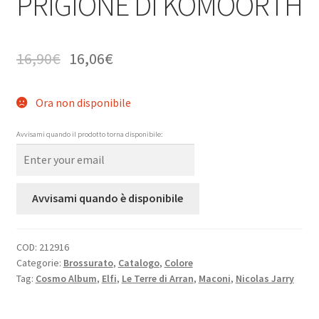
PRIGIONE DI KOMOORTH
16,90
€
16,06
€
Ora non disponibile
Avvisami quando il prodotto torna disponibile:
Avvisami quando è disponibile
COD:
212916
Categorie:
Brossurato
,
Catalogo
,
Colore
Tag:
Cosmo Album
,
Elfi
,
Le Terre di Arran
,
Maconi
,
Nicolas Jarry