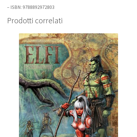
– ISBN: 9788892972803
Prodotti correlati