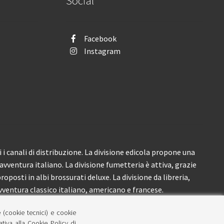
Social
Facebook
Instagram
i canali di distribuzione. La divisione edicola propone una
’avventura italiano. La divisione fumetteria è attiva, grazie
roposti in albi brossurati deluxe. La divisione da libreria,
ventura classico italiano, americano e francese.
e (cookie tecnici) e cookie
lativa alla Cookie Policy di