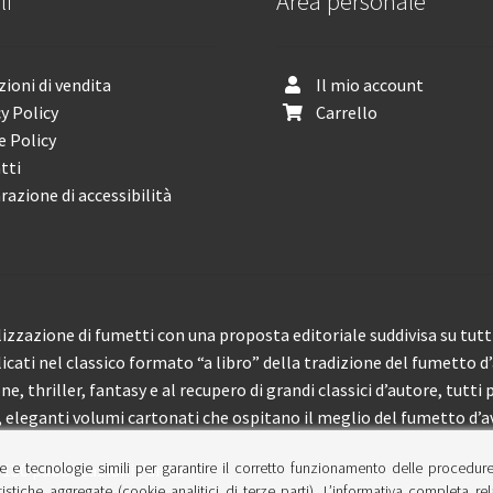
li
Area personale
ioni di vendita
Il mio account
y Policy
Carrello
e Policy
tti
razione di accessibilità
izzazione di fumetti con una proposta editoriale suddivisa su tutti 
licati nel classico formato “a libro” della tradizione del fumetto d
, thriller, fantasy e al recupero di grandi classici d’autore, tutti p
eleganti volumi cartonati che ospitano il meglio del fumetto d’av
e e tecnologie simili per garantire il corretto funzionamento delle procedur
 150 pubblicazioni l’anno.
tistiche aggregate (cookie analitici di terze parti). L’informativa completa re