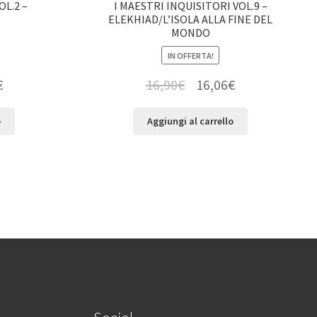
OL.2 –
I MAESTRI INQUISITORI VOL.9 –
ELEKHIAD/L’ISOLA ALLA FINE DEL
MONDO
IN OFFERTA!
€
16,90
€
16,06
€
o
Aggiungi al carrello