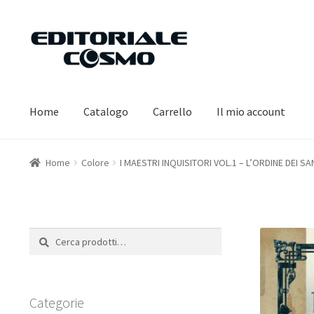
Vai
Vai
alla
al
navigazione
contenuto
Home
Catalogo
Carrello
Il mio account
Home
Colore
I MAESTRI INQUISITORI VOL.1 – L’ORDINE DEI S
Cerca:
Cerca
Categorie