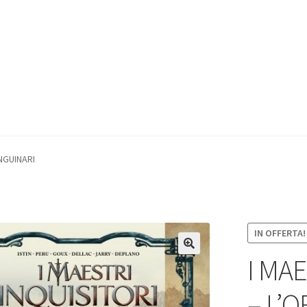
ANGUINARI
IN OFFERTA!
I MAE
– L’