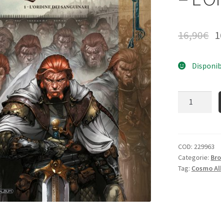
16,90
€
1
Disponib
Quantità
COD:
229963
Categorie:
Bro
Tag:
Cosmo A