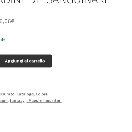
6,06
€
ile
Aggiungi al carrello
ssurato
,
Catalogo
,
Colore
lbum
,
fantasy
,
I Maestri Inqusitori