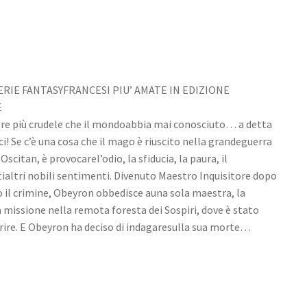
ERIE FANTASYFRANCESI PIU’ AMATE IN EDIZIONE
E
ore più crudele che il mondoabbia mai conosciuto… a detta
ci! Se c’è una cosa che il mago è riuscito nella grandeguerra
scitan, è provocarel’odio, la sfiducia, la paura, il
tialtri nobili sentimenti. Divenuto Maestro Inquisitore dopo
o il crimine, Obeyron obbedisce auna sola maestra, la
ma missione nella remota foresta dei Sospiri, dove è stato
rire. E Obeyron ha deciso di indagaresulla sua morte…