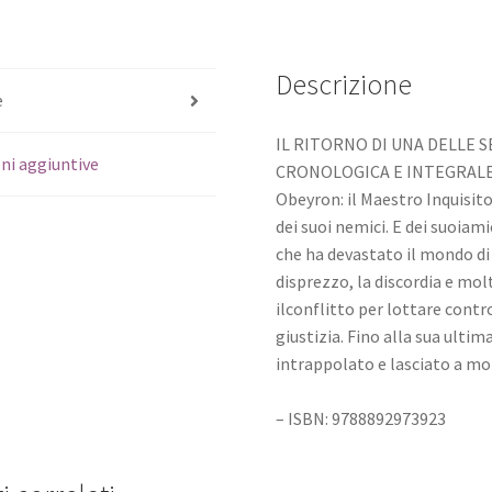
Descrizione
e
IL RITORNO DI UNA DELLE S
ni aggiuntive
CRONOLOGICA E INTEGRAL
Obeyron: il Maestro Inquisit
dei suoi nemici. E dei suoiami
che ha devastato il mondo di O
disprezzo, la discordia e mol
ilconflitto per lottare contr
giustizia. Fino alla sua ulti
intrappolato e lasciato a mo
– ISBN: 9788892973923