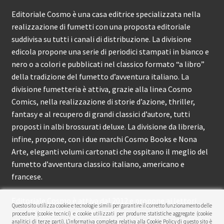
Editoriale Cosmo è una casa editrice specializzata nella
realizzazione di fumetti con una proposta editoriale
suddivisa su tutti i canali di distribuzione. La divisione
edicola propone una serie di periodici stampati in bianco e
nero o a colori e pubblicati nel classico formato “a libro”
della tradizione del fumetto d’avventura italiano. La
divisione fumetteria è attiva, grazie alla linea Cosmo
Comics, nella realizzazione di storie d’azione, thriller,
fantasy e al recupero di grandi classici d’autore, tutti
proposti in albi brossurati deluxe. La divisione da libreria,
infine, propone, con i due marchi Cosmo Books e Nona
Arte, eleganti volumi cartonati che ospitano il meglio del
fumetto d’avventura classico italiano, americano e
francese.
Editoriale Cosmo è attiva dal 2012 e propone ai lettori
Questo sito utilizza cookie e tecnologie simili per garantire il corretto funzionamento delle
circa 150 pubblicazioni l’anno.
procedure (cookie tecnici) e cookie utilizzati per produrre statistiche aggregate (cookie
analitici di terze parti). L’informativa completa relativa alla Cookie Policy di questo sito è