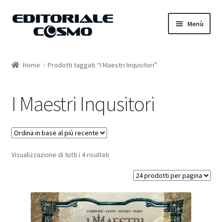
Vai
Vai
Menù
alla
al
navigazione
contenuto
Home
Home
Prodotti taggati “I Maestri Inqusitori”
Catalogo
I Maestri Inqusitori
Carrello
Il mio account
Visualizzazione di tutti i 4 risultati