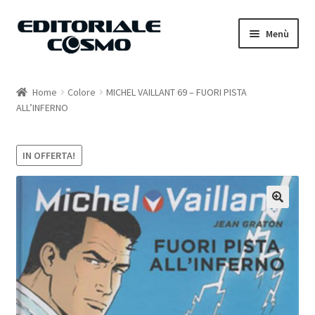
Vai
Vai
Menù
alla
al
navigazione
contenuto
Home
Home
Colore
MICHEL VAILLANT 69 – FUORI PISTA
ALL’INFERNO
Catalogo
Carrello
IN OFFERTA!
Il mio account