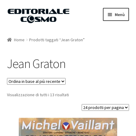
Vai
Vai
Menù
alla
al
navigazione
contenuto
Home
Home
Prodotti taggati “Jean Graton”
Catalogo
Jean Graton
Carrello
Il mio account
Visualizzazione di tutti i 13 risultati