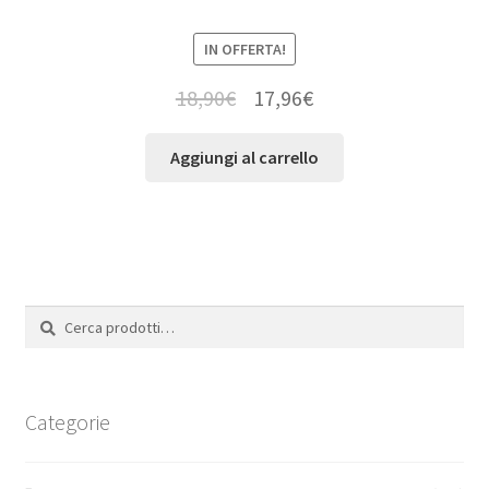
IN OFFERTA!
18,90
€
17,96
€
Aggiungi al carrello
Cerca:
Cerca
Categorie