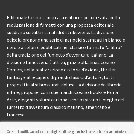
Editoriale Cosmo è una casa editrice specializzata nella
realizzazione di fumetti con una proposta editoriale
suddivisa su tutti i canali di distribuzione. La divisione
edicola propone una serie di periodici stampati in bianco e
nero o a colori e pubblicati nel classico formato “a libro”
della tradizione del fumetto d’avventura italiano. La
divisione fumetteria è attiva, grazie alla linea Cosmo
Comics, nella realizzazione di storie d’azione, thriller,
fantasy e al recupero di grandi classici d’autore, tutti
proposti in albi brossurati deluxe. La divisione da libreria,
infine, propone, con i due marchi Cosmo Books e Nona
Arte, eleganti volumi cartonati che ospitano il meglio del
fumetto d’avventura classico italiano, americano e
francese.
Editoriale Cosmo è attiva dal 2012 e propone ai lettori
Questo sito utilizza cookie e tecnologie simili per garantire il corretto funzionamento delle