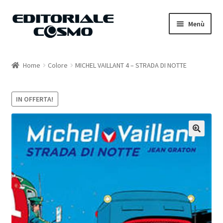
Vai
Vai
Menù
alla
al
navigazione
contenuto
Home
Home
Colore
MICHEL VAILLANT 4 – STRADA DI NOTTE
Catalogo
IN OFFERTA!
Carrello
Il mio account