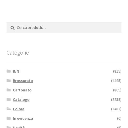
Cerca:
Cerca
Categorie
B/N
(819)
Brossurato
(1495)
Cartonato
(809)
Catalogo
(2258)
Colore
(1483)
In evidenza
(6)
Novità
(5)