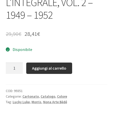
L’INTEGRALE, VOL. 2 –
1949 – 1952
29,90
€
28,41
€
Disponibile
Quantità
Aggiungi al carrello
COD:
99351
Categorie:
Cartonato
,
Catalogo
,
Colore
Tag:
Lucky Luke
,
Morris
,
Nona Arte Bèdé