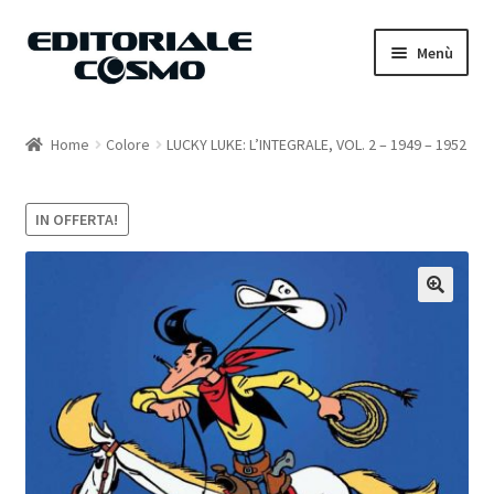
Vai
Vai
Menù
alla
al
navigazione
contenuto
Home
Home
Colore
LUCKY LUKE: L’INTEGRALE, VOL. 2 – 1949 – 1952
Catalogo
IN OFFERTA!
Carrello
Il mio account