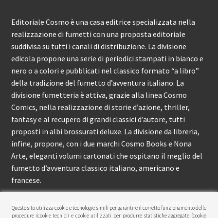
Editoriale Cosmo è una casa editrice specializzata nella
realizzazione di fumetti con una proposta editoriale
suddivisa su tutti i canali di distribuzione. La divisione
edicola propone una serie di periodici stampati in bianco e
nero o a colori e pubblicati nel classico formato “a libro”
della tradizione del fumetto d’avventura italiano. La
divisione fumetteria è attiva, grazie alla linea Cosmo
Comics, nella realizzazione di storie d’azione, thriller,
fantasy e al recupero di grandi classici d’autore, tutti
proposti in albi brossurati deluxe. La divisione da libreria,
infine, propone, con i due marchi Cosmo Books e Nona
Arte, eleganti volumi cartonati che ospitano il meglio del
fumetto d’avventura classico italiano, americano e
francese.
Editoriale Cosmo è attiva dal 2012 e propone ai lettori
Questo sito utilizza cookie e tecnologie simili per garantire il corretto funzionamento delle
circa 150 pubblicazioni l’anno.
procedure (cookie tecnici) e cookie utilizzati per produrre statistiche aggregate (cookie