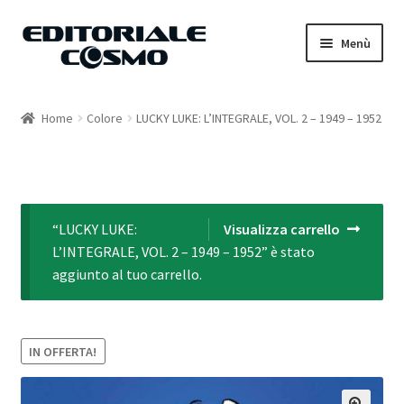
Vai
Vai
Menù
alla
al
navigazione
contenuto
Home
Home
Colore
LUCKY LUKE: L’INTEGRALE, VOL. 2 – 1949 – 1952
Catalogo
Carrello
“LUCKY LUKE:
Visualizza carrello
Il mio account
L’INTEGRALE, VOL. 2 – 1949 – 1952” è stato
aggiunto al tuo carrello.
IN OFFERTA!