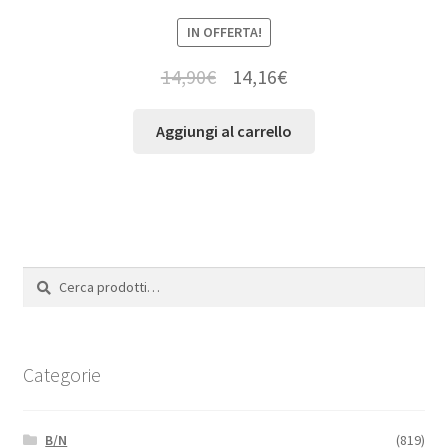
IN OFFERTA!
14,90
€
14,16
€
Aggiungi al carrello
Cerca:
Cerca
Categorie
B/N
(819)