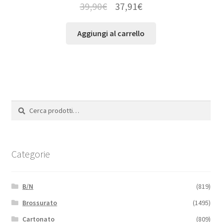
39,90
€
37,91
€
Aggiungi al carrello
Cerca:
Cerca
Categorie
B/N
(819)
Brossurato
(1495)
Cartonato
(809)