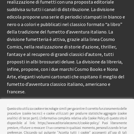
realizzazione di fumetti con una proposta editoriale
suddivisa su tutti i canali di distribuzione. La divisione
edicola propone una serie di periodici stampati in bianco e
nero o a colori e pubblicati nel classico formato “a libro”
della tradizione del fumetto d’avventura italiano. La
divisione fumetteria è attiva, grazie alla linea Cosmo
Comics, nella realizzazione di storie d’azione, thriller,
fantasy e al recupero di grandi classici d’autore, tutti
proposti in albi brossurati deluxe. La divisione da libreria,
infine, propone, con i due marchi Cosmo Books e Nona
Arte, eleganti volumi cartonati che ospitano il meglio del
fumetto d’avventura classico italiano, americano e
francese.
Editoriale Cosmo è attiva dal 2012 e propone ai lettori
Questo sito utilizza cookie e tecnologie simili per garantire il corretto funzionamento delle
circa 150 pubblicazioni l’anno.
procedure (cookie tecnici) e cookie utilizzati per produrre statistiche aggregate (cookie
analitici di terze parti). L’informativa completa relativa alla Cookie Policy di questo sito è
disponibile al link: https://www.editorialecosmo.it/cookie-policy/ Puoi liberamente
© Editoriale Cosmo 2026
prestare, rifiutare o revocare il tuo consenso in qualsiasi momento, personalizzando le tue
preferenze. Cliccando sul pulsante "Accetta tutti i cookie" acconsenti all'uso di tali