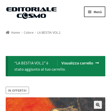
Vai
Vai
Menù
alla
al
navigazione
contenuto
Home
Home
Colore
LA BESTIA VOL.1
Catalogo
Carrello
“LA BESTIA VOL.1” è
Visualizza carrello
Il mio account
stato aggiunto al tuo carrello.
IN OFFERTA!