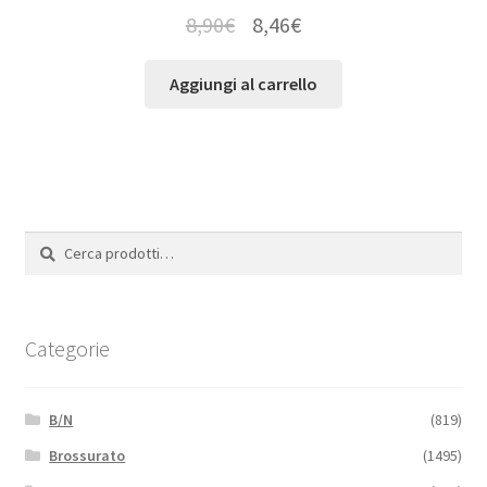
8,90
€
8,46
€
Aggiungi al carrello
Cerca:
Cerca
Categorie
B/N
(819)
Brossurato
(1495)