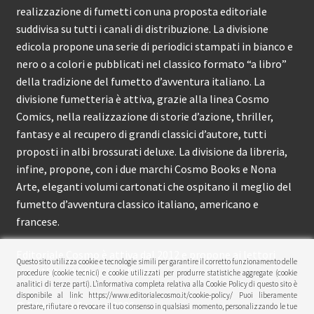
realizzazione di fumetti con una proposta editoriale
suddivisa su tutti i canali di distribuzione. La divisione
edicola propone una serie di periodici stampati in bianco e
nero o a colori e pubblicati nel classico formato “a libro”
della tradizione del fumetto d’avventura italiano. La
divisione fumetteria è attiva, grazie alla linea Cosmo
Comics, nella realizzazione di storie d’azione, thriller,
fantasy e al recupero di grandi classici d’autore, tutti
proposti in albi brossurati deluxe. La divisione da libreria,
infine, propone, con i due marchi Cosmo Books e Nona
Arte, eleganti volumi cartonati che ospitano il meglio del
fumetto d’avventura classico italiano, americano e
francese.
Editoriale Cosmo è attiva dal 2012 e propone ai lettori
Questo sito utilizza cookie e tecnologie simili per garantire il corretto funzionamento delle
circa 150 pubblicazioni l’anno.
procedure (cookie tecnici) e cookie utilizzati per produrre statistiche aggregate (cookie
analitici di terze parti). L’informativa completa relativa alla Cookie Policy di questo sito è
disponibile al link: https://www.editorialecosmo.it/cookie-policy/ Puoi liberamente
© Editoriale Cosmo 2026
prestare, rifiutare o revocare il tuo consenso in qualsiasi momento, personalizzando le tue