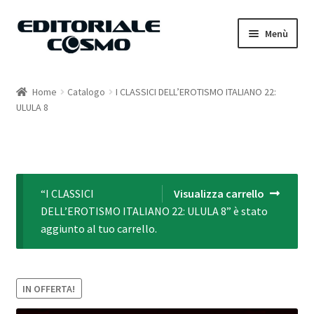
Vai
Vai
Menù
alla
al
navigazione
contenuto
Home
Home
Catalogo
I CLASSICI DELL’EROTISMO ITALIANO 22:
ULULA 8
Catalogo
Carrello
Il mio account
“I CLASSICI
Visualizza carrello
DELL’EROTISMO ITALIANO 22: ULULA 8” è stato
aggiunto al tuo carrello.
IN OFFERTA!