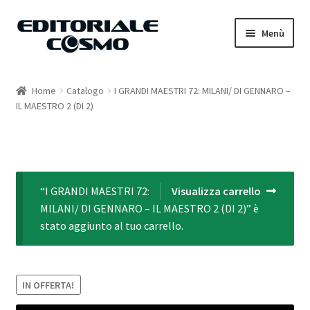
Vai
Vai
Menù
alla
al
navigazione
contenuto
Home
Home
Catalogo
I GRANDI MAESTRI 72: MILANI/ DI GENNARO –
IL MAESTRO 2 (DI 2)
Catalogo
Carrello
Il mio account
“I GRANDI MAESTRI 72:
Visualizza carrello
MILANI/ DI GENNARO – IL MAESTRO 2 (DI 2)” è
stato aggiunto al tuo carrello.
IN OFFERTA!