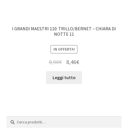
I GRANDI MAESTRI 110: TRILLO/BERNET – CHIARA DI
NOTTE 11
IN OFFERTA!
8,90
€
8,46
€
Leggi tutto
Cerca:
Cerca